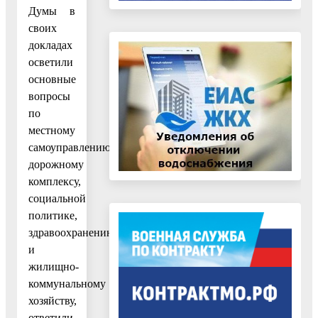
Думы в
своих
докладах
осветили
основные
вопросы
по
местному
самоуправлению,
дорожному
комплексу,
социальной
политике,
здравоохранению
и
жилищно-
коммунальному
хозяйству,
ответили