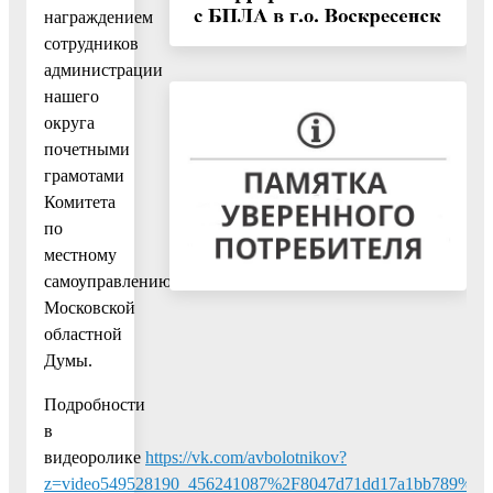
награждением
сотрудников
администрации
нашего
округа
почетными
грамотами
Комитета
по
местному
самоуправлению
Московской
областной
Думы.
Подробности
в
видеоролике
https://vk.com/avbolotnikov?
z=video549528190_456241087%2F8047d71dd17a1bb789%2Fp