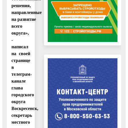
решения,
направленные
на развитие
всего
округа»,
-
написал
на своей
странице
в
телеграм-
канале
глава
городского
округа
Воскресенск,
секретарь
местного