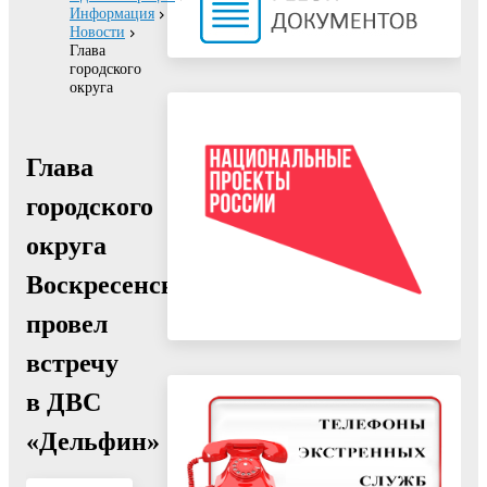
Информация
Новости
Глава
городского
округа
Глава
городского
округа
Воскресенск
провел
встречу
в ДВС
«Дельфин»