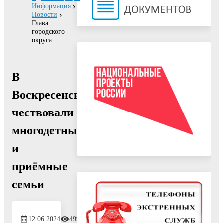
Информация
Новости
Глава
городского
округа
В
Воскресенске
чествовали
многодетные
и
приёмные
семьи
12.06.2024
499