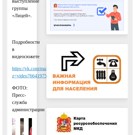
выступление
группы
«Лицей».
Подробности
в
видеосюжете
https://vk.com/malkin_aleksey?
z=video766419753_456239573%2Fea04f447a24e0147d3%2Fp
ФОТО:
Пресс-
служба
администрации