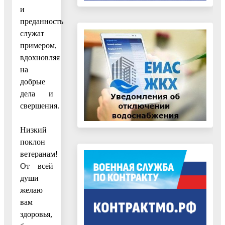
и
преданность
служат
примером,
вдохновляя
на
добрые
дела и
свершения.
Низкий
поклон
ветеранам!
От всей
души
желаю
вам
здоровья,