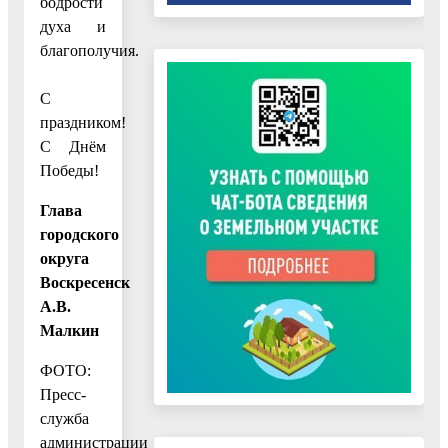
бодрости
духа и
благополучия.
С
праздником!
С Днём
Победы!
Глава
городского
округа
Воскресенск
А.В.
Малкин
ФОТО:
Пресс-
служба
администрации