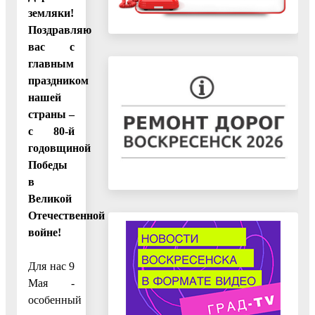
земляки!
Поздравляю
вас с
главным
праздником
нашей
страны –
с 80-й
годовщиной
Победы
в
Великой
Отечественной
войне!
Для нас 9
Мая -
особенный