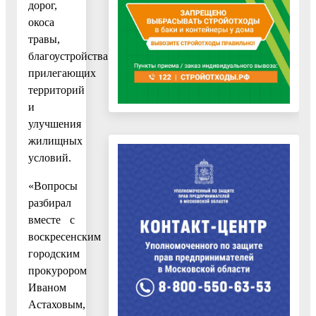
дорог,
окоса
травы,
благоустройства
прилегающих
территорий
и
улучшения
жилищных
условий.
«Вопросы
разбирал
вместе с
воскресенским
городским
прокурором
Иваном
Астаховым,