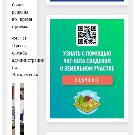
были
решены
во время
приёма.
ФОТО:
Пресс-
служба
администрации
г.о.
Воскресенск