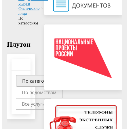
услуги
Физические
лица
По
категориям
Плутон
По категориям
По ведомствам
Все услуги