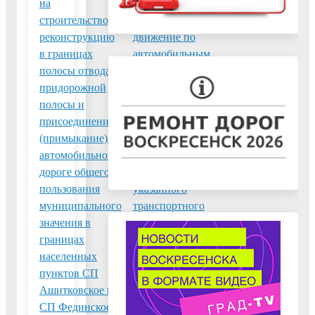
на
специального
строительство,
разрешения на
реконструкцию
движение по
в границах
автомобильным
полосы отвода и
дорогам
придорожной
тяжеловесного и
полосы и
(или)
присоединение
крупногабаритного
(примыкание) к
транспортного
автомобильной
средства в случае,
дороге общего
если маршрут
пользования
указанного
муниципального
транспортного
значения в
средства проходит
границах
по автомобильным
населенных
дорогам местного
пунктов СП
значения
Ашитковское и
СП Фединское