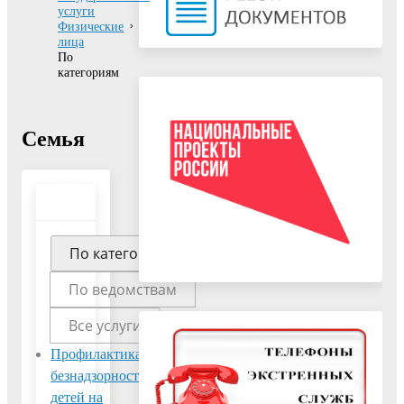
услуги
Физические
лица
По
категориям
Семья
По категориям
По ведомствам
Все услуги
Профилактика
безнадзорности
детей на