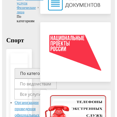
услуги
Физические
лица
По
категориям
Спорт
По категориям
По ведомствам
Все услуги
Организации
Прием в
проведения
учреждение,
официальных
осуществляющее