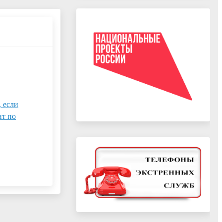
, если
ит по