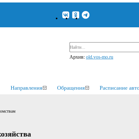
Архив:
old.vos-mo.ru
Направления
Обращения
Расписание авт
домствам
хозяйства