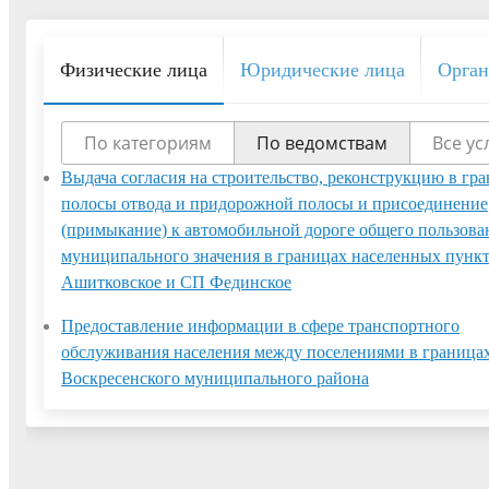
Физические лица
Юридические лица
Орган
По категориям
По ведомствам
Все ус
Выдача согласия на строительство, реконструкцию в гр
полосы отвода и придорожной полосы и присоединение
(примыкание) к автомобильной дороге общего пользова
муниципального значения в границах населенных пунк
Ашитковское и СП Фединское
Предоставление информации в сфере транспортного
обслуживания населения между поселениями в граница
Воскресенского муниципального района