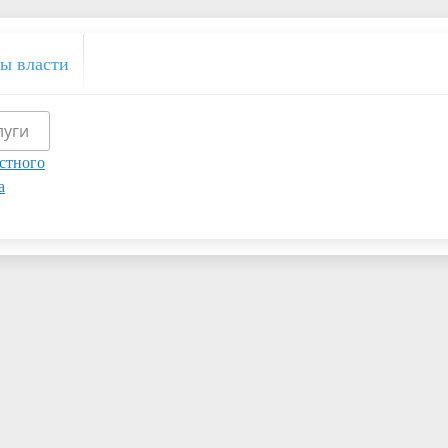
ы власти
луги
стного
а