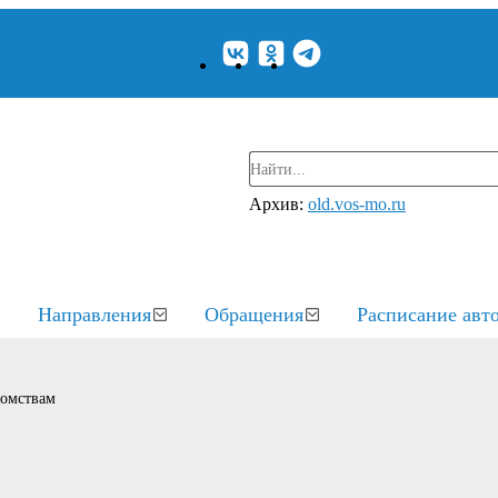
Архив:
old.vos-mo.ru
Направления
Обращения
Расписание авт
домствам