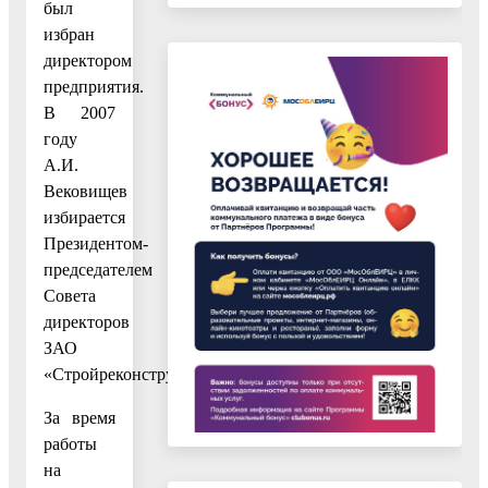
был
избран
директором
предприятия.
В 2007
году
А.И.
Вековищев
избирается
Президентом-
председателем
Совета
директоров
ЗАО
«Стройреконструкция».
За время
работы
на