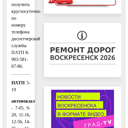
получить
круглосуточно
по
номеру
телефона
диспетчерской
службы
ПАТП 8-
903-581-
67-86.
ПАТП
5-
19
автовокзал
- 7-05, 9-
20, 11-16,
12-56, 14-