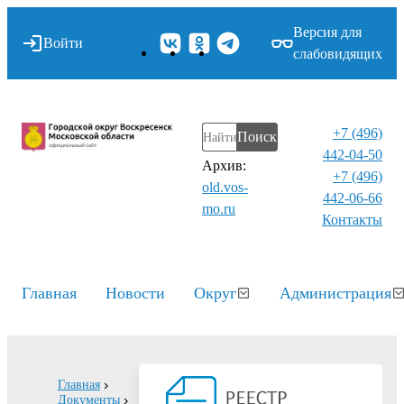
Версия для
Войти
слабовидящих
+7 (496)
Поиск
442-04-50
Архив:
+7 (496)
old.vos-
442-06-66
mo.ru
Контакты⁠
Главная
Новости
Округ
Администрация
Главная
Документы