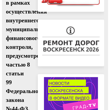
в рамках
осуществления
внутреннего
муниципального
финансового
контроля,
предусмотренного
частью 8
статьи
99
Федерального
закона
№44-ФЗ,