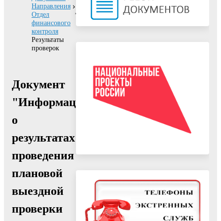
Направления
Отдел
финансового
контроля
Результаты
проверок
Документ
"Информация
о
результатах
проведения
плановой
выездной
проверки