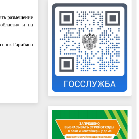
ить размещение
 области» и на
есенск Гарибяна