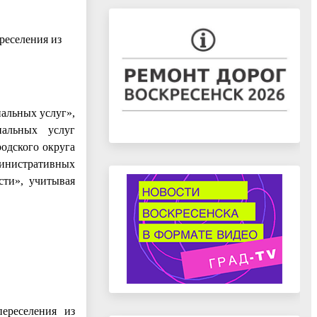
реселения из
альных услуг»,
пальных услуг
одского округа
инистративных
сти», учитывая
ереселения из