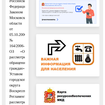
Российской
Федерации»,
Законом
Московской
области
от
05.10.2006
№
164/2006-
ОЗ «О
рассмотрении
обращений
граждан»,
Уставом
городского
округа
Воскресенск,
Регламентом
рассмотрения