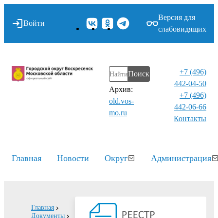
Версия для
Войти
слабовидящих
+7 (496)
Поиск
442-04-50
Архив:
+7 (496)
old.vos-
442-06-66
mo.ru
Контакты⁠
Главная
Новости
Округ
Администрация
Главная
Документы