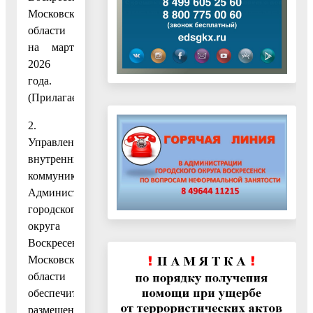
Московской
области
на март
2026
года.
(Прилагается.)
2.
Управлению
внутренних
коммуникаций
Администрации
городского
округа
Воскресенск
Московской
области
обеспечить
размещение