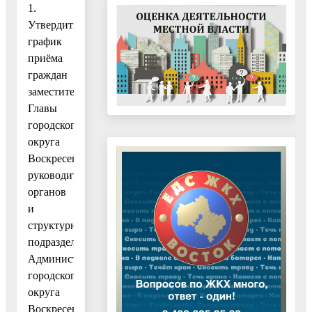
1.
Утвердить
график
приёма
граждан
заместителями
Главы
городского
округа
Воскресенск,
руководителями
органов
и
структурных
подразделений
Администрации
городского
округа
Воскресенск