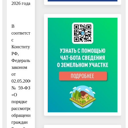
2026 года
В
соответствии
с
Конституцией
РФ,
Федеральным
законом
от
02.05.2006
№ 59-ФЗ
«О
порядке
рассмотрения
обращений
граждан