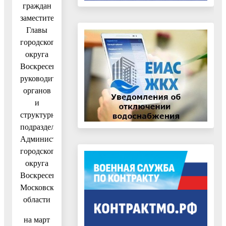
граждан
заместителями
Главы
городского
округа
Воскресенск,
руководителями
органов
и
структурных
подразделений
Администрации
городского
округа
Воскресенск
Московской
области
на март