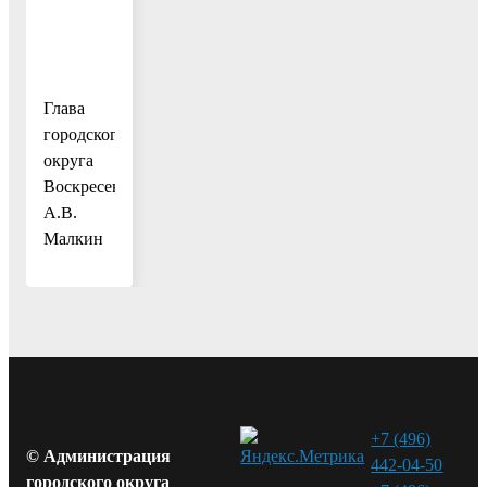
Глава
городского
округа
Воскресенск
А.В.
Малкин
+7 (496)
© Администрация
442-04-50
городского округа