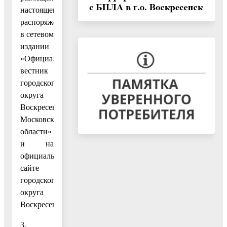
настоящего
распоряжения
в сетевом
издании
«Официальный
вестник
городского
округа
Воскресенск
Московской
области»
и на
официальном
сайте
городского
округа
Воскресенск.
3.