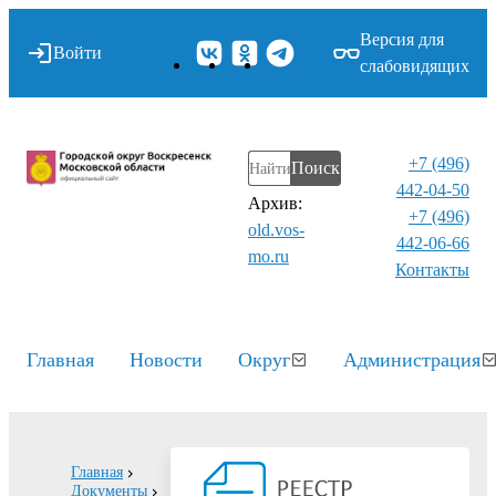
Версия для
Войти
слабовидящих
+7 (496)
Поиск
442-04-50
Архив:
+7 (496)
old.vos-
442-06-66
mo.ru
Контакты⁠
Главная
Новости
Округ
Администрация
Главная
Документы