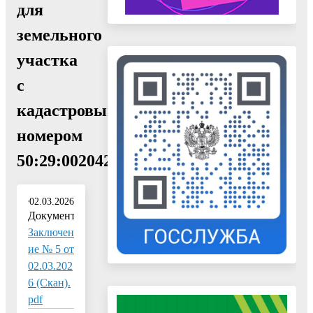
для
земельного
участка
с
кадастровым
номером
50:29:0020422:339"
02.03.2026
Документ:
Заключен
ие № 5 от
02.03.202
6 (Скан).
pdf