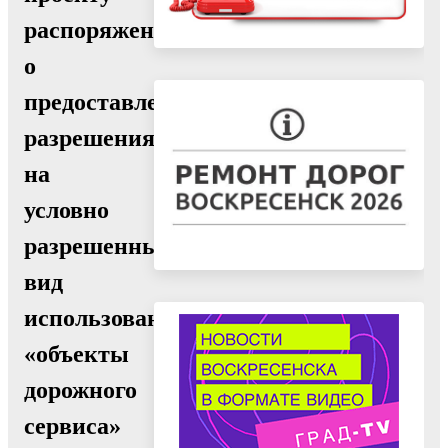
распоряжения
о
предоставлении
разрешения
на
условно
разрешенный
вид
использования
«объекты
дорожного
сервиса»