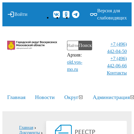
Версия для
Войти
слабовидящих
+7 (496)
Поиск
442-04-50
Архив:
+7 (496)
old.vos-
442-06-66
mo.ru
Контакты⁠
Главная
Новости
Округ
Администрация
Главная
Документы