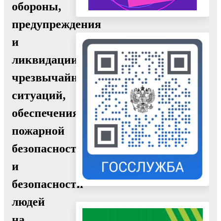
обороны,
предупреждения
и
ликвидации
чрезвычайных
ситуаций,
обеспечения
пожарной
безопасности
и
безопасности
людей
на