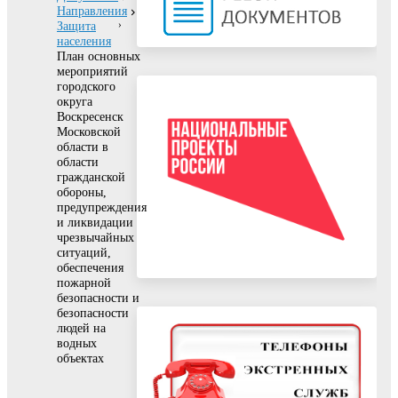
Направления
Защита
населения
План основных
мероприятий
городского
округа
Воскресенск
Московской
области в
области
гражданской
обороны,
предупреждения
и ликвидации
чрезвычайных
ситуаций,
обеспечения
пожарной
безопасности и
безопасности
людей на
водных
объектах