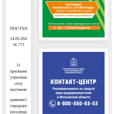
ПОСТАНОВЛЕНИЕ
24.03.2026
№ 773
О
признании
утратившим
силу
постановления
администрации
городского
поселения