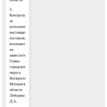
3.
Контроль
за
исполнением
настоящего
постановления
возложить
на
заместителя
Главы
городского
округа
Воскресенск
Московской
области
Лебедева
Д.А.