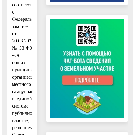
соответствии
с
Федеральным
законом
от
20.03.2025
№ 33-ФЗ
«Об
общих
принципах
организации
местного
самоуправления
в единой
системе
публичной
власти»,
решением
Совета