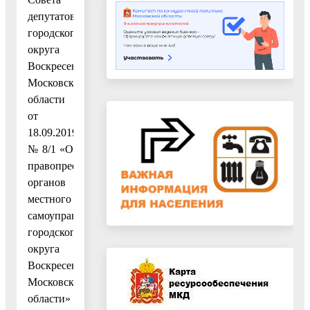
депутатов
городского
округа
Воскресенск
Московской
области
от
18.09.2019
№ 8/1 «О
правопреемстве
органов
местного
самоуправления
городского
округа
Воскресенск
Московской
области»