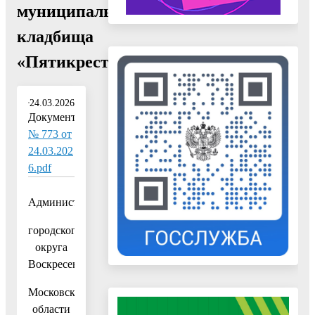
муниципального
кладбища
«Пятикрестовское»"
24.03.2026
Документ:
№ 773 от
24.03.202
6.pdf
Администрация
городского
округа
Воскресенск
Московской
области