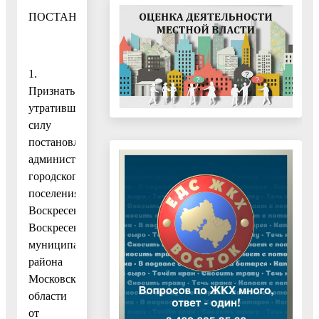
ПОСТАНОВЛЯЮ:
1.
Признать
утратившим
силу
постановление
администрации
городского
поселения
Воскресенск
Воскресенского
муниципального
района
Московской
области
от