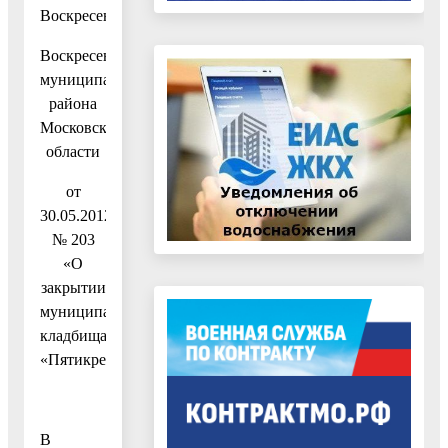
Воскресенск
Воскресенского
муниципального
района
Московской
области
от
30.05.2012
№ 203
«О
закрытии
муниципального
кладбища
«Пятикрестовское»
В