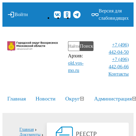
Версия для
Войти
слабовидящих
+7 (496)
Поиск
442-04-50
Архив:
+7 (496)
old.vos-
442-06-66
mo.ru
Контакты⁠
Главная
Новости
Округ
Администрация
Главная
Документы