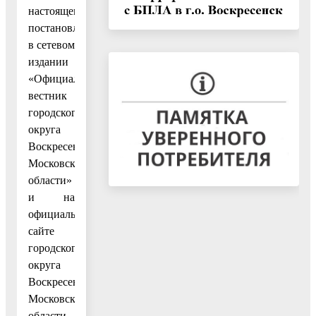
настоящего
постановления
в сетевом
издании
«Официальный
вестник
городского
округа
Воскресенск
Московской
области»
и на
официальном
сайте
городского
округа
Воскресенск
Московской
области.