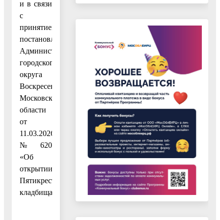
и в связи
с
принятием
постановления
Администрации
городского
округа
Воскресенск
Московской
области
от
11.03.2026
№ 620
«Об
открытии
Пятикрестовского
кладбища»