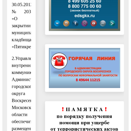
30.05.2012
№ 203
«О
закрытии
муниципального
кладбища
«Пятикрестовское».
2.Управлению
внутренних
коммуникаций
Администрации
городского
округа
Воскресенск
Московской
области
обеспечить
размещение