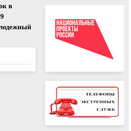
ок в
99
олодежный