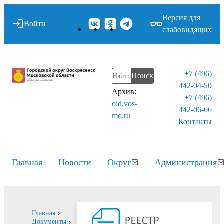
Версия для
Войти
слабовидящих
+7 (496)
Поиск
442-04-50
Архив:
+7 (496)
old.vos-
442-06-66
mo.ru
Контакты⁠
Главная
Новости
Округ
Администрация
Главная
Документы