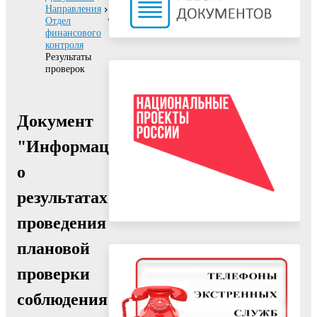
Направления
Отдел
финансового
контроля
Результаты
проверок
Документ
"Информация
о
результатах
проведения
плановой
проверки
соблюдения