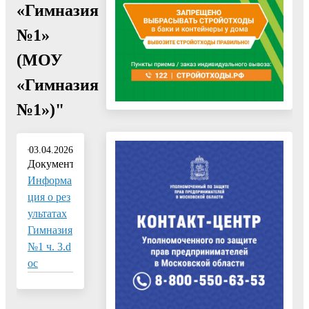
«Гимназия
№1»
(МОУ
«Гимназия
№1»)"
03.04.2026
Документ:
Информа
ция о рез
ультатах
Гимназия
№1 ч. 3.d
oc