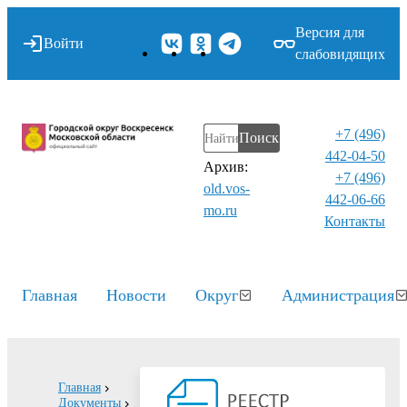
Версия для
Войти
слабовидящих
+7 (496)
Поиск
442-04-50
Архив:
+7 (496)
old.vos-
442-06-66
mo.ru
Контакты⁠
Главная
Новости
Округ
Администрация
Главная
Документы