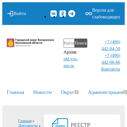
Версия для
Войти
слабовидящих
+7 (496)
Поиск
442-04-50
Архив:
+7 (496)
old.vos-
442-06-66
mo.ru
Контакты⁠
Главная
Новости
Округ
Администрация
Главная
Документы