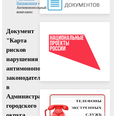
Направления
Антимонопольный
комплаенс
Документ
"Карта
рисков
нарушения
антимонопольного
законодательства
в
Администрации
городского
округа