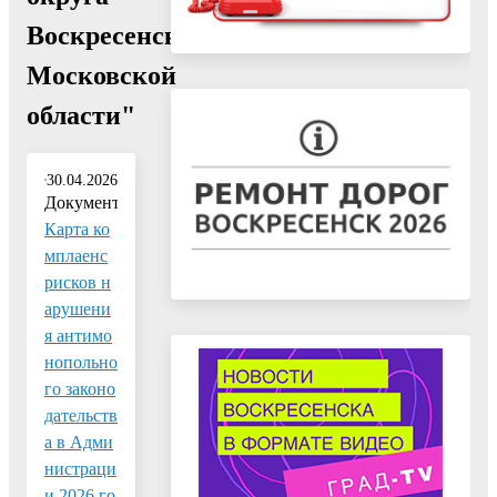
Воскресенск
Московской
области"
30.04.2026
Документ:
Карта ко
мплаенс
рисков н
арушени
я антимо
нопольно
го законо
дательств
а в Адми
нистраци
и 2026 го