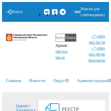
Версия для
Войти
слабовидящих
+7 (496)
Поиск
442-04-50
Архив:
+7 (496)
old.vos-
442-06-66
mo.ru
Контакты⁠
Главная
Новости
Округ
Администрация
Главная
Документы