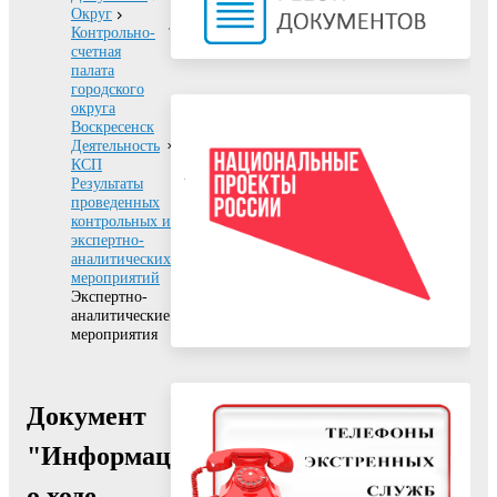
Округ
Контрольно-
счетная
палата
городского
округа
Воскресенск
Деятельность
КСП
Результаты
проведенных
контрольных и
экспертно-
аналитических
мероприятий
Экспертно-
аналитические
мероприятия
Документ
"Информация
о ходе