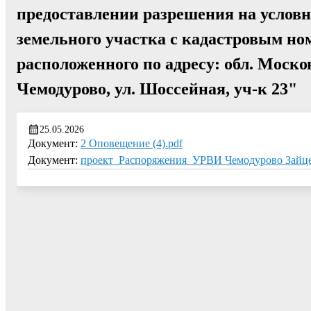
предоставлении разрешения на услов
земельного участка с кадастровым ном
расположенного по адресу: обл. Москов
Чемодурово, ул. Шоссейная, уч-к 23"
25.05.2026
Документ:
2 Оповещение (4).pdf
Документ:
проект_Распоряжения_УРВИ Чемодурово Зайце