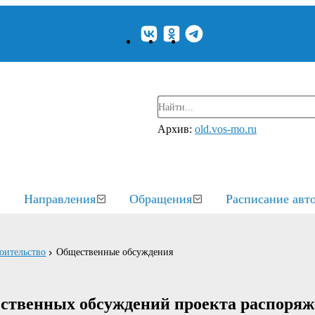
Архив:
old.vos-mo.ru
Направления
Обращения
Расписание авт
оительство
Общественные обсуждения
ственных обсуждений проекта распоряж