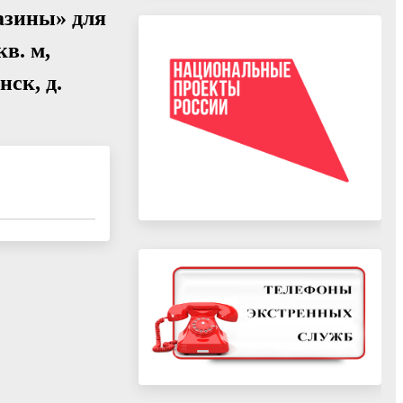
азины» для
в. м,
нск, д.