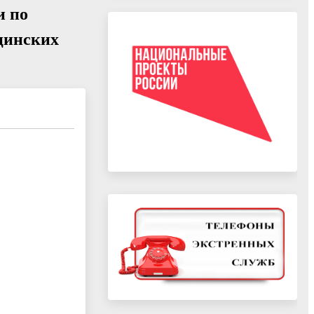
и по
цинских