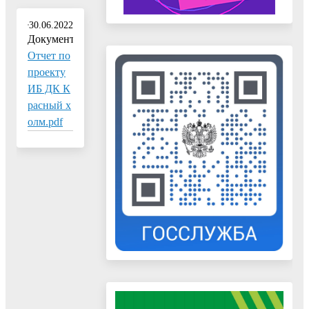
30.06.2022
Документ:
Отчет по
проекту
ИБ ДК К
расный х
олм.pdf