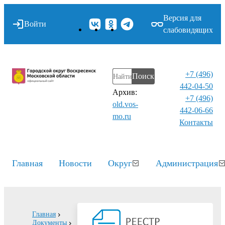
Версия для
Войти
слабовидящих
+7 (496)
Поиск
442-04-50
Архив:
+7 (496)
old.vos-
442-06-66
mo.ru
Контакты⁠
Главная
Новости
Округ
Администрация
Главная
Документы