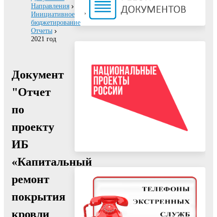
Направления
Инициативное
бюджетирование
Отчеты
2021 год
Документ
"Отчет
по
проекту
ИБ
«Капитальный
ремонт
покрытия
кровли