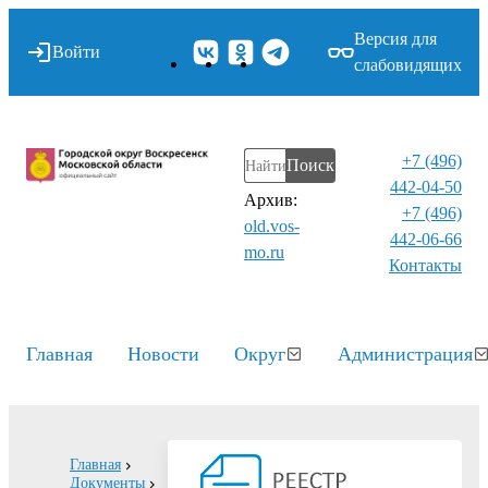
Версия для
Войти
слабовидящих
+7 (496)
Поиск
442-04-50
Архив:
+7 (496)
old.vos-
442-06-66
mo.ru
Контакты⁠
Главная
Новости
Округ
Администрация
Главная
Документы