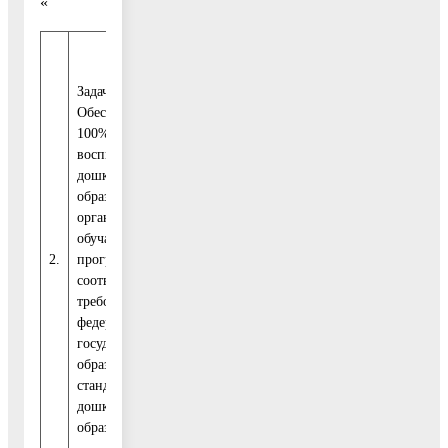
«
5 440
1 121
1 07
Итого
301,1
976,5
691,
Задача 2.
Обеспечение
100% доли
Средства
воспитанников
бюджета
дошкольных
1 555
297
313
Воскресенского
образовательных
542,2
200,4
696,
муниципального
организаций,
района
обучающихся по
2.
программам,
соответствующим
требованиям
Средства
федерального
бюджета
3 080
637
610
государственного
Московской
158,1
974,1
546,
образовательного
области
стандарта
дошкольного
образования
Внебюджетные
804
186
154