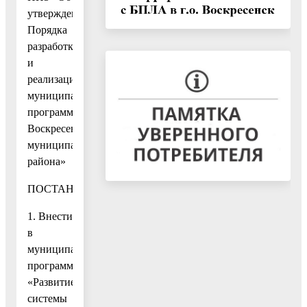
утверждении
Порядка
разработки
и
реализации
муниципальных
программ
Воскресенского
муниципального
района»
ПОСТАНОВЛЯЮ:
1. Внести
в
муниципальную
программу
«Развитие
системы