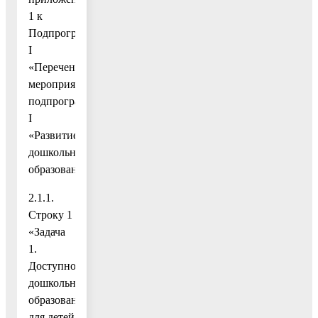
1 к
Подпрограмме
I
«Перечень
мероприятий
подпрограммы
I
«Развитие
дошкольного
образования»:
2.1.1.
Строку 1
«Задача
1.
Доступность
дошкольного
образования
для детей