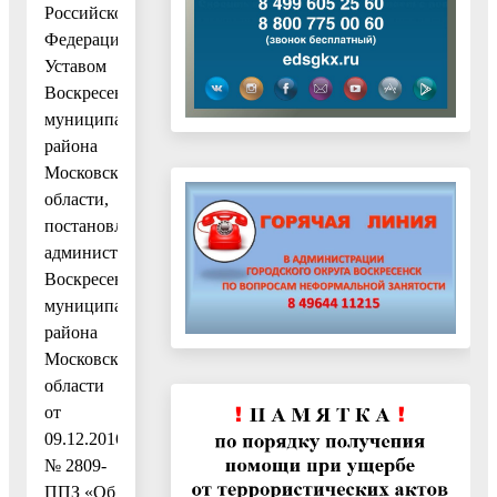
Российской
Федерации»,
Уставом
Воскресенского
муниципального
района
Московской
области,
постановлением
администрации
Воскресенского
муниципального
района
Московской
области
от
09.12.2016
№ 2809-
ППЗ «Об