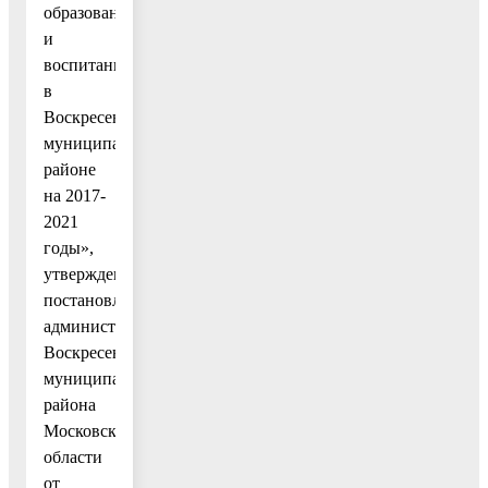
образования
и
воспитания
в
Воскресенском
муниципальном
районе
на 2017-
2021
годы»,
утвержденную
постановлением
администрации
Воскресенского
муниципального
района
Московской
области
от