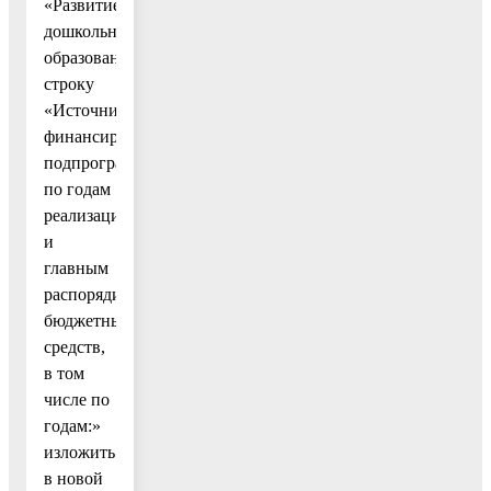
«Развитие
дошкольного
образования»
строку
«Источники
финансирования
подпрограммы
по годам
реализации
и
главным
распорядителям
бюджетных
средств,
в том
числе по
годам:»
изложить
в новой