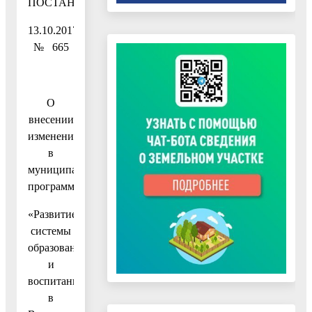
ПОСТАНОВЛЕНИЕ
13.10.2017
№ 665
О
внесении
изменений
в
муниципальную
программу
«Развитие
системы
образования
и
воспитания
в