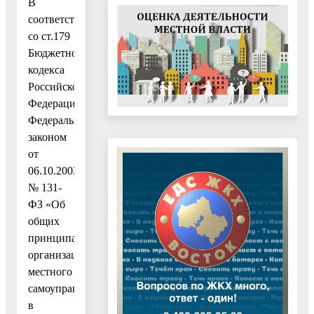
В
соответствии
со ст.179
Бюджетного
кодекса
Российской
Федерации,
Федеральным
законом
от
06.10.2003
№ 131-
ФЗ «Об
общих
принципах
организации
местного
самоуправления
в