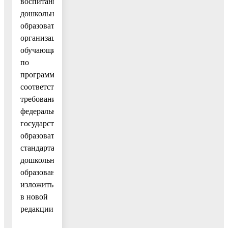
воспитанников
дошкольных
образовательных
организаций,
обучающихся
по
программам,
соответствующим
требованиям
федерального
государственного
образовательного
стандарта
дошкольного
образования»
изложить
в новой
редакции: