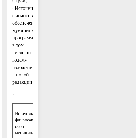
Строку
«Источники
финансового
обеспечения
муниципальной
программы,
в том
числе по
годам»
изложить
в новой
редакции:
«
Источники
Расходы (тыс. руб.)
финансового
обеспечения
муниципальной