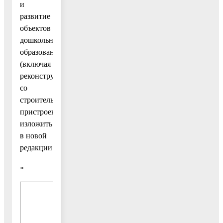
и
развитие
объектов
дошкольного
образования
(включая
реконструкцию
со
строительством
пристроек)»
изложить
в новой
редакции:
«
5
5
Итого
0,0
000,0
000,0