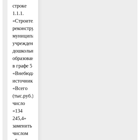
строке
1.1.1.
«Строительство,
реконструкция
муниципальных
учреждений
дошкольного
образования»
в графе 5
«Внебюджетные
источники»
«Всего
(тыс.руб.)»
число
«134
245,4»
заменить
числом