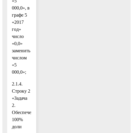
«5
000,0», в
графе 5
«2017
год»
число
«0,0»
заменить
числом
«5
000,0»;
2.1.4.
Строку 2
«Задача
2.
Обеспечение
100%
доли