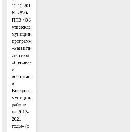
12.12.2016
№ 2820-
ППЗ «Об
утверждении
муниципальной
программы
«Развитие
системы
образования
и
воспитания
в
Воскресенском
муниципальном
районе
на 2017-
2021
годы» (c