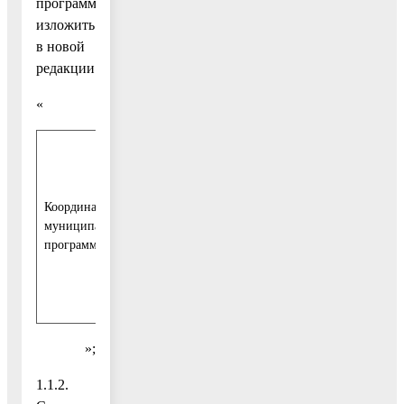
программы»
изложить
в новой
редакции:
«
Заместитель
руководителя
администрации
Координатор
Воскресенского
муниципальной
муниципального
программы
района
Московской
области
»;
1.1.2.