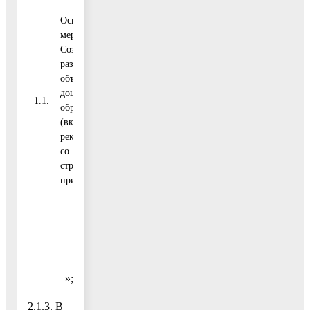
Основное
Средства
мероприятие.
бюджета
Создание и
Воскресенского
0,0
0,0
0,0
развитие
муниципального
объектов
района
дошкольного
1.1.
образования
(включая
Средства
реконструкцию
бюджета
со
0,0
0,0
0,0
Московской
строительством
области
пристроек)
Внебюджетные
5
5
0,0
источники
000,0
000,0
»;
2.1.3. В