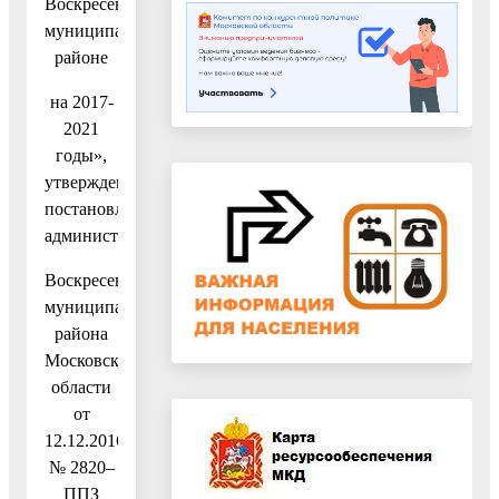
Воскресенском
муниципальном
районе
на 2017-
2021
годы»,
утвержденную
постановлением
администрации
Воскресенского
муниципального
района
Московской
области
от
12.12.2016
№ 2820–
ППЗ