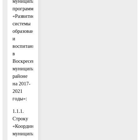
муниципальной
программы
«Развитие
системы
образования
и
воспитания
в
Воскресенском
муниципальном
районе
на 2017-
2021
годы»:
1.1.1.
Строку
«Координатор
муниципальной