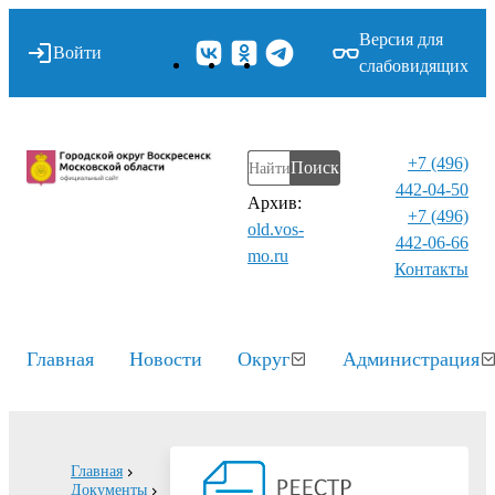
Версия для
Войти
слабовидящих
+7 (496)
Поиск
442-04-50
Архив:
+7 (496)
old.vos-
442-06-66
mo.ru
Контакты⁠
Главная
Новости
Округ
Администрация
Главная
Документы