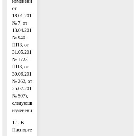
изменениями
от
18.01.2017
№ 7, от
13.04.2017
№ 940–
ППЗ, от
31.05.2017
№ 1723–
ППЗ, от
30.06.2017
№ 262, от
25.07.2017
№ 507),
следующие
изменения:
1.1. В
Паспорте