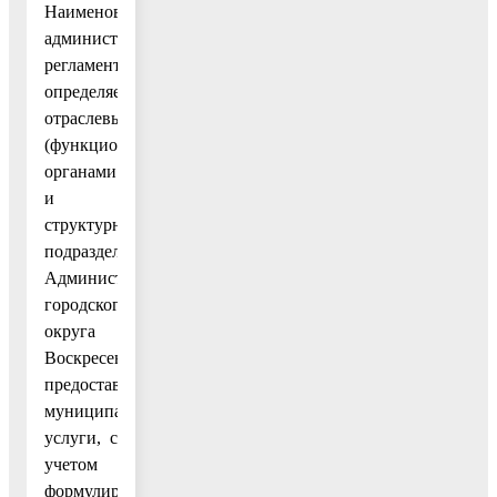
Наименование
административных
регламентов
определяется
отраслевыми
(функциональными)
органами
и
структурными
подразделениями
Администрации
городского
округа
Воскресенск,
предоставляющими
муниципальные
услуги, с
учетом
формулировки