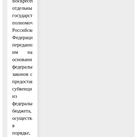
Воскресенск
отдельных
государственных
полномочий
Российской
Федерации,
переданных
им на
основании
федеральных
законов с
предоставлением
субвенций
из
федерального
бюджета,
осуществляется
в
порядке,