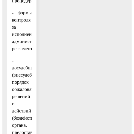
процедур;
- формы
контроля
за
исполнением
административного
регламента;
-
досудебный
(внесудебный)
порядок
обжалования
решений
и
действий
(бездействия)
органа,
предоставляющего