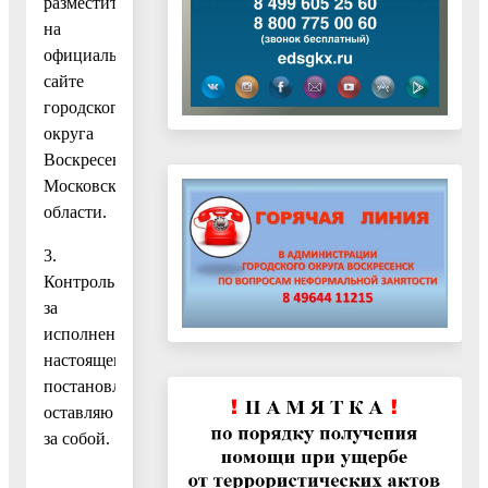
разместить
на
официальном
сайте
городского
округа
Воскресенск
Московской
области.
3.
Контроль
за
исполнением
настоящего
постановления
оставляю
за собой.