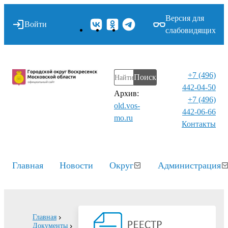
Версия для
Войти
слабовидящих
+7 (496)
Поиск
442-04-50
Архив:
+7 (496)
old.vos-
442-06-66
mo.ru
Контакты⁠
Главная
Новости
Округ
Администрация
Главная
Документы