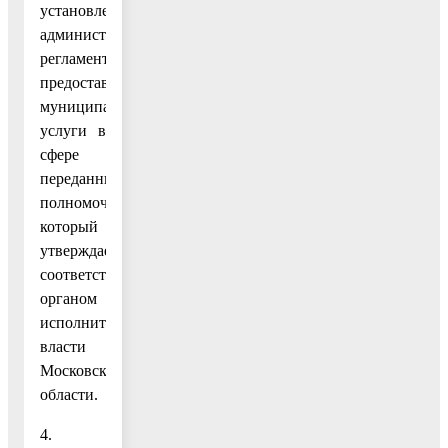
установленном
административным
регламентом
предоставления
муниципальной
услуги в
сфере
переданных
полномочий,
который
утверждается
соответствующим
органом
исполнительной
власти
Московской
области.
4.