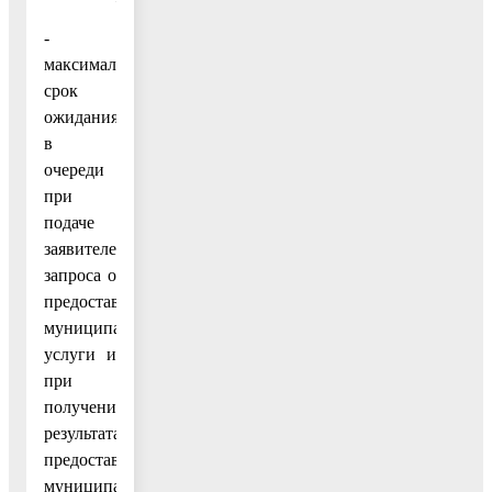
-
максимальный
срок
ожидания
в
очереди
при
подаче
заявителем
запроса о
предоставлении
муниципальной
услуги и
при
получении
результата
предоставления
муниципальной