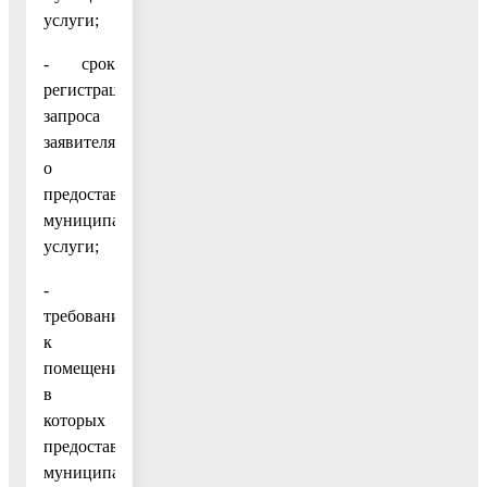
услуги;
- срок
регистрации
запроса
заявителя
о
предоставлении
муниципальной
услуги;
-
требования
к
помещениям,
в
которых
предоставляются
муниципальные