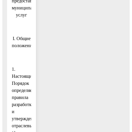
предоставления
муниципальных
услуг
I. Общие
положения
1.
Настоящий
Порядок
определяет
правила
разработки
и
утверждения
отраслевыми