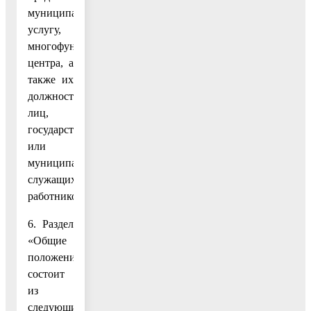
муниципальную
услугу,
многофункционального
центра, а
также их
должностных
лиц,
государственных
или
муниципальных
служащих,
работников.
6. Раздел
«Общие
положения»
состоит
из
следующих