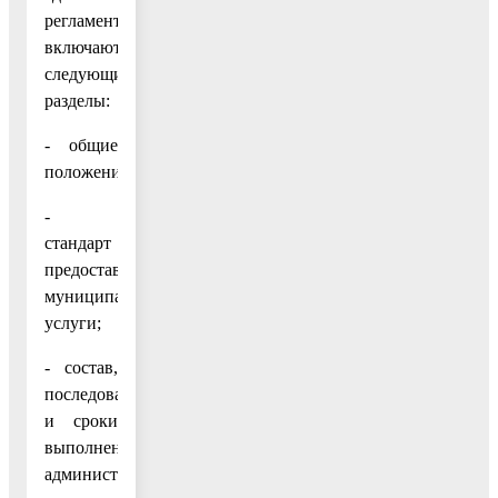
регламент
включаются
следующие
разделы:
- общие
положения;
-
стандарт
предоставления
муниципальной
услуги;
- состав,
последовательность
и сроки
выполнения
административных