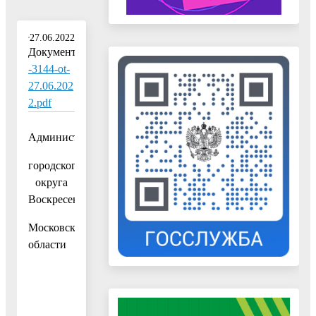
27.06.2022
Документ:
-3144-ot-
27.06.202
2.pdf
Администрация
городского
округа
Воскресенск
Московской
области