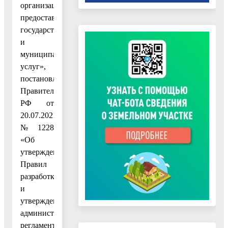
организации
предоставления
государственных
и
муниципальных
услуг»,
постановлением
Правительства
РФ от
20.07.2021
№ 1228
«Об
утверждении
Правил
разработки
и
утверждения
административных
регламентов