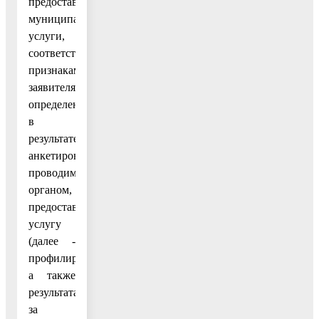
предоставления
муниципальной
услуги,
соответствующим
признакам
заявителя,
определенным
в
результате
анкетирования,
проводимого
органом,
предоставляющим
услугу
(далее -
профилирование),
а также
результата,
за