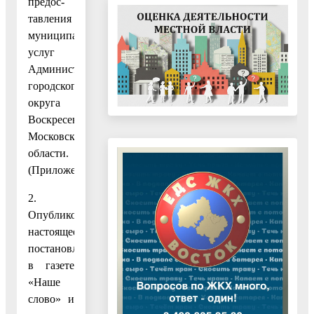
предос­
тав­ления
муниципальных
услуг
Администрации
городского
округа
Воскресенск
Московской
области.
(Приложение.)
2.
Опубликовать
настоящее
постановление
в газете
«Наше
слово» и