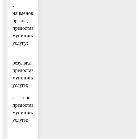
-
наименование
органа,
предоставляющего
муниципальную
услугу;
-
результат
предоставления
муниципальной
услуги;
- срок
предоставления
муниципальной
услуги;
-