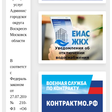
услуг
Администрации
городского
округа
Воскресенск
Московской
области
В
соответствии
с
Федеральным
законом
от
27.07.2010
№ 210-
ФЗ «Об