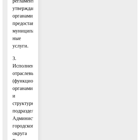
регламенты
утверждаются
органами,
предоставляющими
муниципаль-
ные
услуги.
3.
Исполнение
отраслевыми
(функциональными)
органами
и
структурными
подразделениями
Администрации
городского
округа