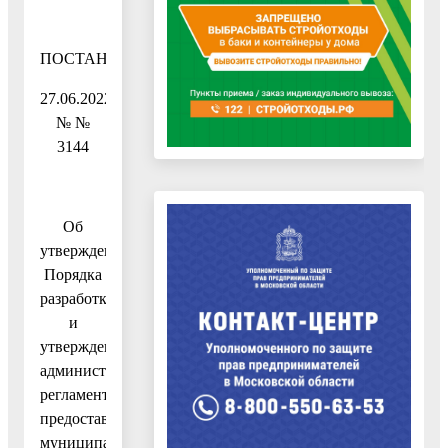
ПОСТАНОВЛЕНИЕ
27.06.2022
№ №
3144
Об
утверждении
Порядка
разработки
и
утверждения
административных
регламентов
предоставления
муниципальных