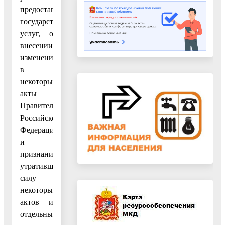
предоставления
государственных
услуг, о
внесении
изменений
в
некоторые
акты
Правительства
Российской
Федерации
и
признании
утратившими
силу
некоторых
актов и
отдельных