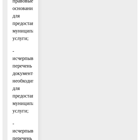
правовые
основания
для
предоставления
муниципальной
услуги;
-
исчерпывающий
перечень
документов,
необходимых
для
предоставления
муниципальной
услуги;
-
исчерпывающий
перечень