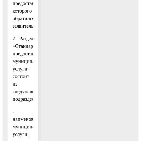
предоставлением
которого
обратился
заявитель.
7. Раздел
«Стандарт
предоставления
муниципальной
услуги»
состоит
из
следующих
подразделов:
-
наименование
муниципальной
услуги;