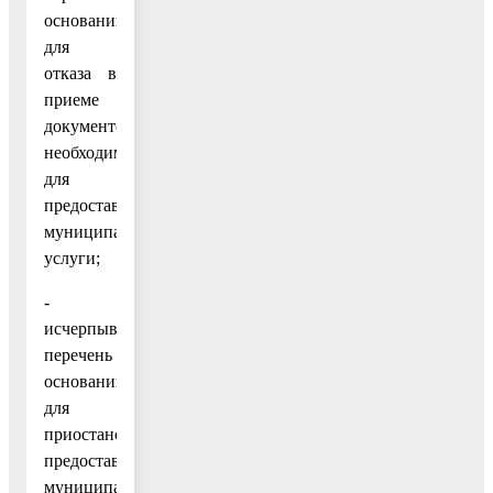
оснований
для
отказа в
приеме
документов,
необходимых
для
предоставления
муниципальной
услуги;
-
исчерпывающий
перечень
оснований
для
приостановления
предоставления
муниципальной