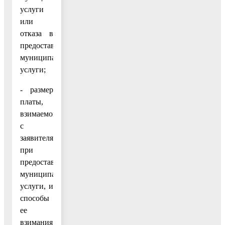
услуги
или
отказа в
предоставлении
муниципальной
услуги;
- размер
платы,
взимаемой
с
заявителя
при
предоставлении
муниципальной
услуги, и
способы
ее
взимания;