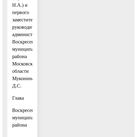
Н.А.) и
первого
заместителя
руководителя
администрации
Воскресенского
муниципального
района
Московской
области
Муконина
Д.С.
Глава
Воскресенского
муниципального
района
О.В.