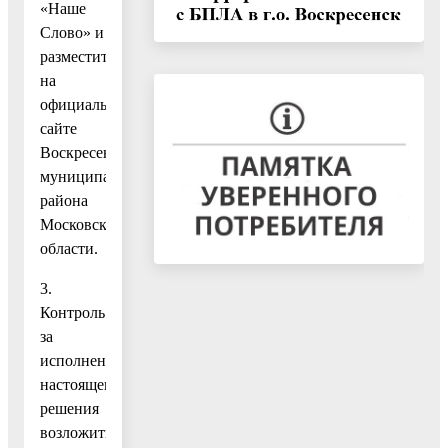
«Наше
Слово» и
разместить
на
официальном
сайте
Воскресенского
муниципального
района
Московской
области.
3.
Контроль
за
исполнением
настоящего
решения
возложить