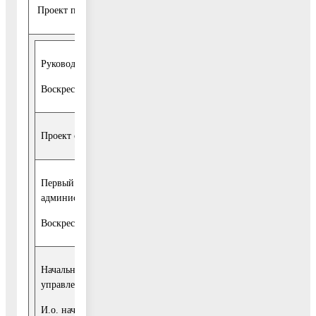
Проект представлен:
Руководитель администрации
В.В. Чехов
Воскресенского муниципального района
Проект согласован:
Первый заместитель руководителя
администрации
Д.С. Мукон
Воскресенского муниципального района
Начальник организационно-контрольного
управления
И.В. Прийм
И.о. начальника правового управления