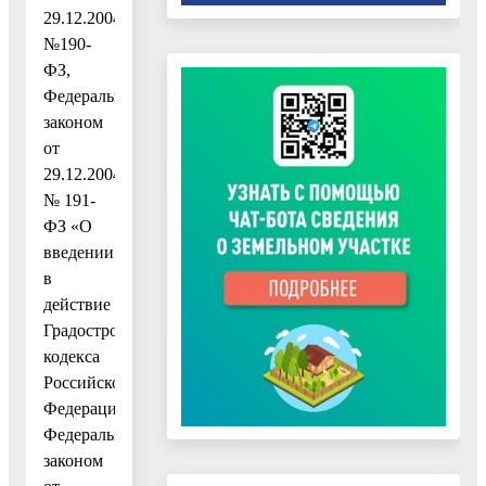
29.12.2004
№190-
ФЗ,
Федеральным
законом
от
29.12.2004
№ 191-
ФЗ «О
введении
в
действие
Градостроительного
кодекса
Российской
Федерации»,
Федеральным
законом