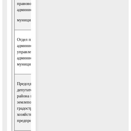
правового и кадрового обеспечения
И.В.
администрации Воскресенского
Воротильник
муниципального района
Отдел правового обеспечения деятельности
администрации и правовой экспертизы
управления правового и кадрового обеспечения
администрации Воскресенского
муниципального района
Председатель постоянной комиссии Совета
депутатов Воскресенского муниципального
района по вопросам экономической политики,
землепользования, промышленности,
Н.А. Фролов
градостроительства, жилищно-коммунального
хозяйства и поддержки
предпринимательства