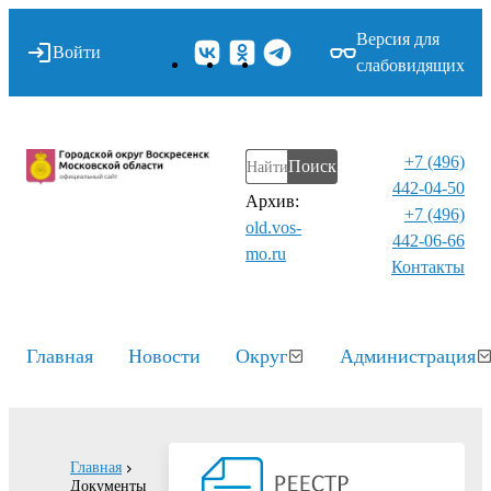
Версия для
Войти
слабовидящих
+7 (496)
Поиск
442-04-50
Архив:
+7 (496)
old.vos-
442-06-66
mo.ru
Контакты⁠
Главная
Новости
Округ
Администрация
Главная
Документы