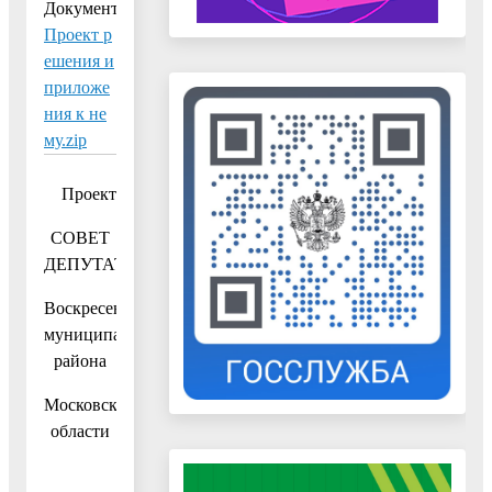
Документ:
Проект р
ешения и
приложе
ния к не
му.zip
Проект
СОВЕТ
ДЕПУТАТОВ
Воскресенского
муниципального
района
Московской
области