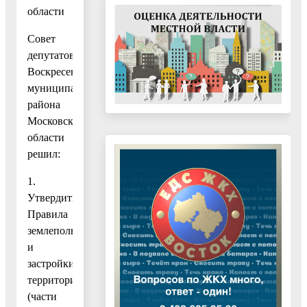
области
Совет
депутатов
Воскресенского
муниципального
района
Московской
области
решил:
1.
Утвердить
Правила
землепользования
и
застройки
территории
(части