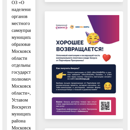
ОЗ «О
наделении
органов
местного
самоуправления
муниципальных
образований
Московской
области
отдельными
государственными
полномочиями
Московской
области»,
Уставом
Воскресенского
муниципального
района
Московской