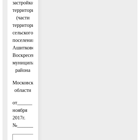
застройки
территории
(части
территории)
сельского
поселения
Ашитковское
Воскресенского
муниципального
района
Московской
области
от______
ноября
2017г.
№________