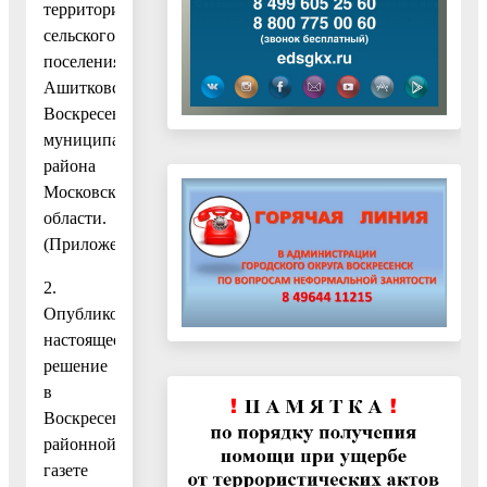
территории)
сельского
поселения
Ашитковское
Воскресенского
муниципального
района
Московской
области.
(Приложение).
2.
Опубликовать
настоящее
решение
в
Воскресенской
районной
газете