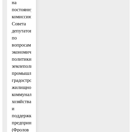
на
постоянную
комиссию
Совета
депутатов
по
вопросам
экономической
политики,
землепользования,
промышленности,
градостроительства,
жилищно-
коммунального
хозяйства
и
поддержки
предпринимательства
(Фролов