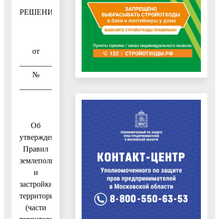
РЕШЕНИЕ
от
_________2017
№
_________
Об
утверждении
Правил
землепользования
и
застройки
территории
(части