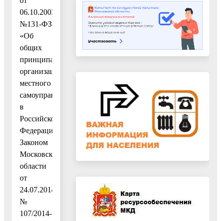
от
06.10.2003
№131-ФЗ
«Об
общих
принципах
организации
местного
самоуправления
в
Российской
Федерации»,
Законом
Московской
области
от
24.07.2014
№
107/2014-