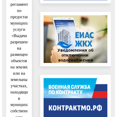
регламента
по
предоставлению
муниципальной
услуги
«Выдача
разрешения
на
размещение
объектов
на землях
или на
земельных
участках,
находящихся
в
муниципальной
собственности