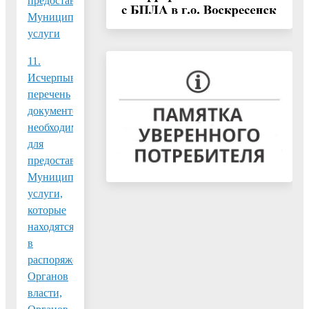
предоставления
Муниципальной
услуги
11.
Исчерпывающий
перечень
документов,
необходимых
для
предоставления
Муниципальной
услуги,
которые
находятся
в
распоряжении
Органов
власти,