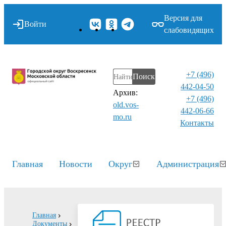
Версия для
Войти
слабовидящих
+7 (496)
Поиск
442-04-50
Архив:
+7 (496)
old.vos-
442-06-66
mo.ru
Контакты⁠
Главная
Новости
Округ
Администрация
Главная
Документы