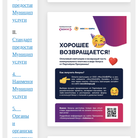
предоставления
Муниципальной
услуги
II.
Стандарт
предоставления
Муниципальной
услуги
4.
Наименование
Муниципальной
услуги
5.
Органы
и
организации,