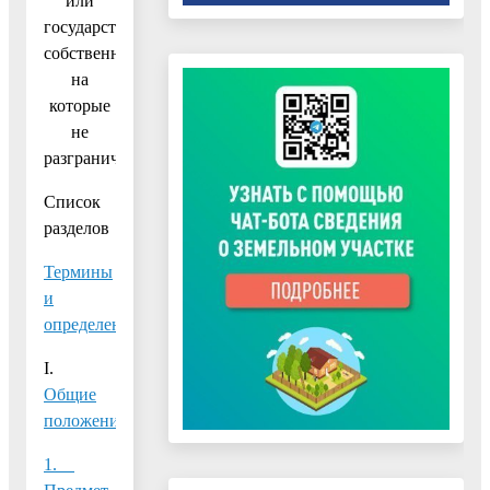
или
государственная
собственность
на
которые
не
разграничена»
Список
разделов
Термины
и
определения
I.
Общие
положения
1.