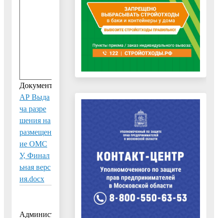
0
1
.
2
0
1
8
Документ:
АР Выда
ча разре
шения на
размещен
ие ОМС
У, Финал
ьная верс
ия.docx
Административного