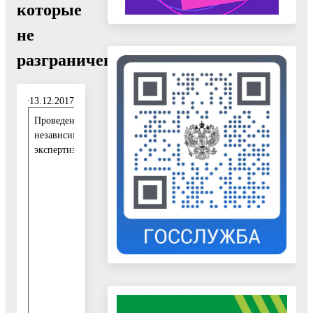
которые
не
разграничена"
13.12.2017
Проведение
1
независимой
3
экспертизы:
.
1
2
.
2
0
1
7
-
1
3
.