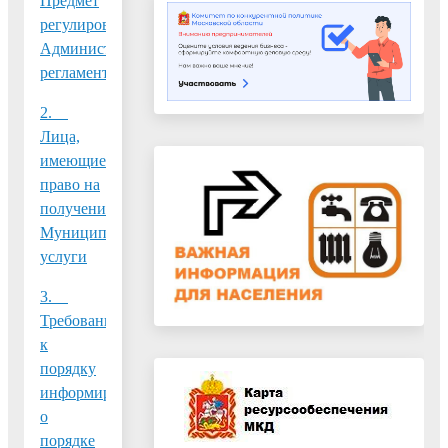
Предмет
регулирования
Административного
регламента
2.
Лица,
имеющие
право на
получение
Муниципальной
услуги
3.
Требования
к
порядку
информирования
о
порядке