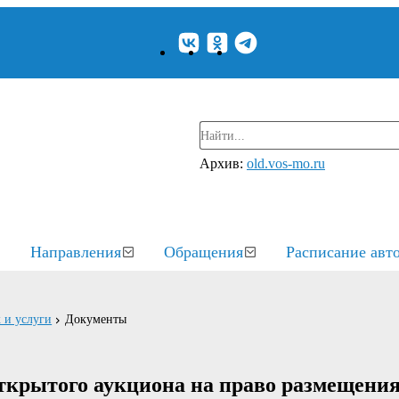
Архив:
old.vos-mo.ru
Направления
Обращения
Расписание авт
 и услуги
Документы
ткрытого аукциона на право размещени