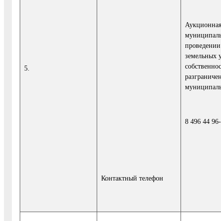
Аукционная
муниципаль
проведении
земельных у
собственнос
5.
разграничен
муниципаль
8 496 44 96
Контактный телефон