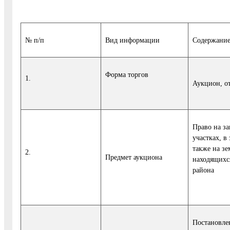
№ п/п
Вид информации
Содержани
Форма торгов
1.
Аукцион, о
Право на за
участках, в
также на зе
2.
Предмет аукциона
находящихс
района
Постановле