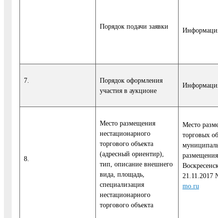
Порядок подачи заявки
Информация
7.
Порядок оформления
Информация
участия в аукционе
Место размещения
Место разм
нестационарного
торговых о
торгового объекта
муниципаль
(адресный ориентир),
размещения
8.
тип, описание внешнего
Воскресенск
вида, площадь,
21.11.2017
специализация
mo.ru
нестационарного
торгового объекта