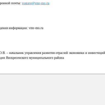
тронной почты:
vostorg@vmr-mo.ru
щения информации: vmr-mo.ru
О.В. – начальник управления развития отраслей экономики и инвестици
ции Воскресенского муниципального района