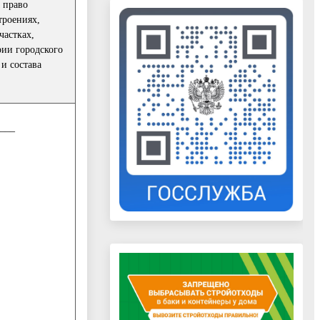
 право
троениях,
частках,
рии городского
и состава
____