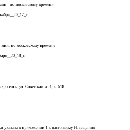
 мин. по московскому времени
кабря__20_17_г.
0 мин. по московскому времени
варя__20_18_г.
скресенск, ул. Советская, д. 4, к. 518
ки указана в приложении 1 к настоящему Извещению