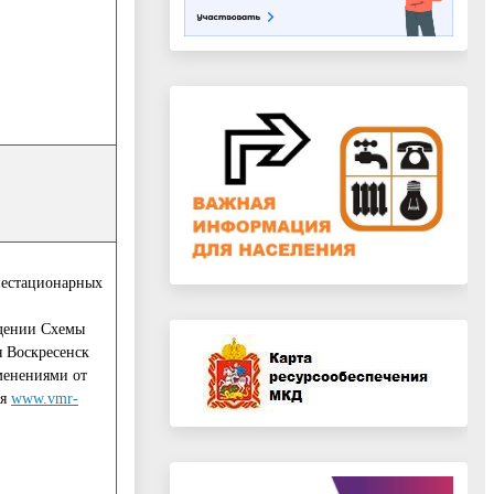
нестационарных
ждении Схемы
я Воскресенск
менениями от
ия
www.vmr-