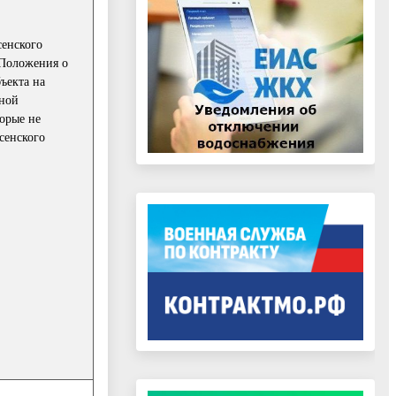
сенского
 Положения о
ъекта на
ьной
торые не
сенского