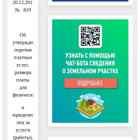
20.12.2017
№ 819
Об
утверждении
перечня
платных
услуг,
размера
платы
для
физических
и
юридических
лиц за
услуги
(работы),