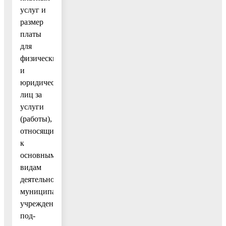
услуг и
размер
платы
для
физических
и
юридических
лиц за
услуги
(работы),
относящиеся
к
основным
видам
деятельности
муниципального
учреждения,
под-