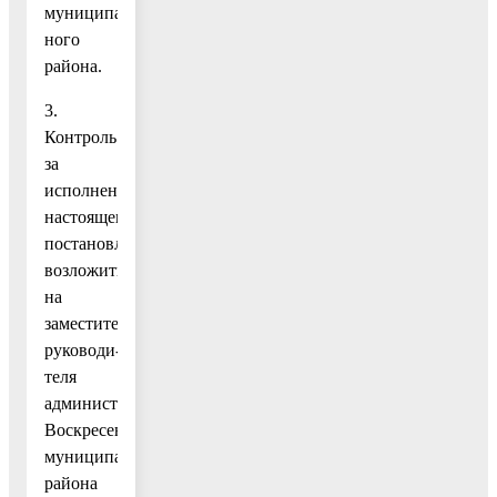
муниципаль-
ного
района.
3.
Контроль
за
исполнением
настоящего
постановления
возложить
на
заместителя
руководи-
теля
администрации
Воскресенского
муниципального
района