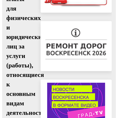
для
физических
и
юридических
лиц за
услуги
(работы),
относящиеся
к
основным
видам
деятельности