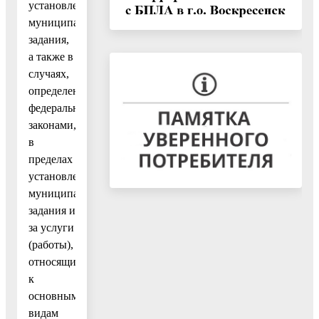
установленного
муниципального
задания,
а также в
случаях,
определенных
федеральными
законами,
в
пределах
установленного
муниципального
задания и
за услуги
(работы),
относящиеся
к
основным
видам