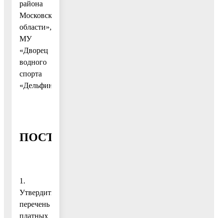
района
Московской
области»,
МУ
«Дворец
водного
спорта
«Дельфин»
ПОСТАНОВЛЯЮ:
1.
Утвердить
перечень
платных