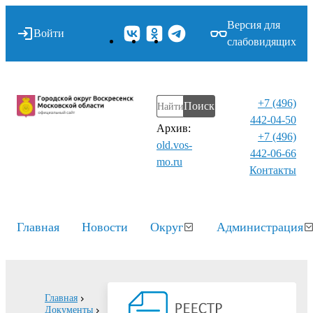
Версия для
Войти
слабовидящих
+7 (496)
Поиск
442-04-50
Архив:
+7 (496)
old.vos-
442-06-66
mo.ru
Контакты⁠
Главная
Новости
Округ
Администрация
Главная
Документы