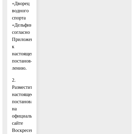
«Дворец
водного
спорта
«Дельфин»
согласно
Приложению
к
настоящему
постанов-
лению.
2.
Разместить
настоящее
постановление
на
официальном
сайте
Воскресенского