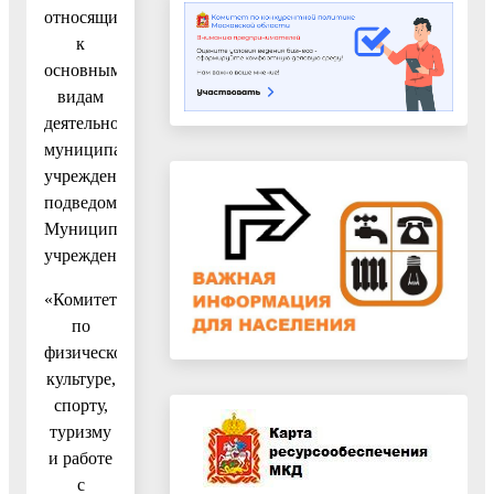
относящиеся
к
основным
видам
деятельности
муниципального
учреждения,
подведомственного
Муниципальному
учреждению
«Комитет
по
физической
культуре,
спорту,
туризму
и работе
с