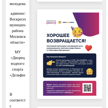
молодежью
администрации
Воскресенского
муниципального
района
Московской
области»
МУ
«Дворец
водного
спорта
«Дельфин»
В
соответствии
с