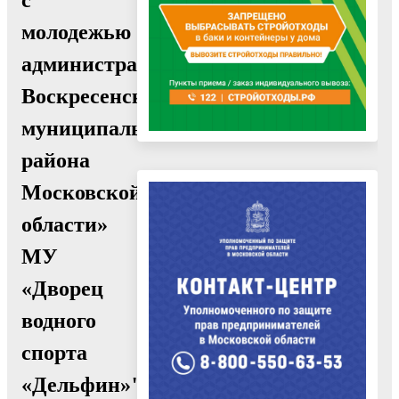
молодежью
администрации
Воскресенского
муниципального
района
Московской
области»
МУ
«Дворец
водного
спорта
«Дельфин»"