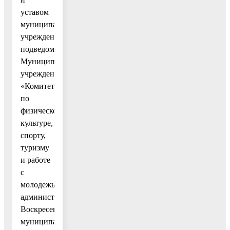
уставом
муниципального
учреждения,
подведомственного
Муниципальному
учреждению
«Комитет
по
физической
культуре,
спорту,
туризму
и работе
с
молодежью
администрации
Воскресенского
муниципального