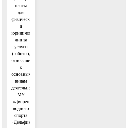
платы
для
физических
и
юридических
лиц за
услуги
(работы),
относящиеся
к
основным
видам
деятельности
МУ
«Дворец
водного
спорта
«Дельфин»