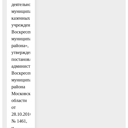
деятельности
муниципальных
казенных
учреждений
Воскресенского
муниципального
района»,
утвержденным
постановлением
администрации
Воскресенского
муниципального
района
Московской
области
от
28.10.2016
№ 1461,
и