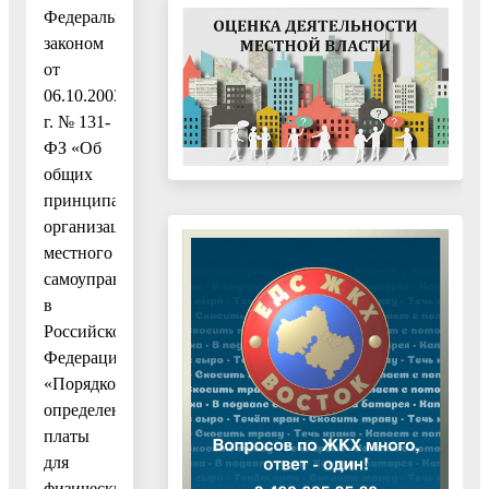
Федеральным
законом
от
06.10.2003
г. № 131-
ФЗ «Об
общих
принципах
организации
местного
самоуправления
в
Российской
Федерации»,
«Порядком
определения
платы
для
физических