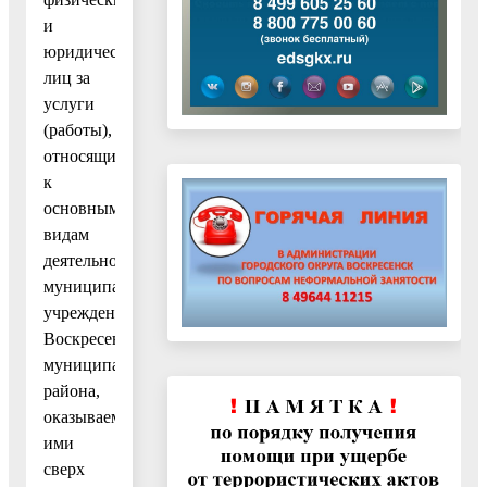
и
юридических
лиц за
услуги
(работы),
относящиеся
к
основным
видам
деятельности
муниципальных
учреждений
Воскресенского
муниципального
района,
оказываемые
ими
сверх