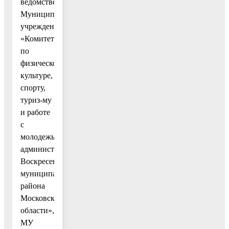
ведомственного
Муниципальному
учреждению
«Комитет
по
физической
культуре,
спорту,
туриз-му
и работе
с
молодежью
администрации
Воскресенского
муниципального
района
Московской
области»,
МУ