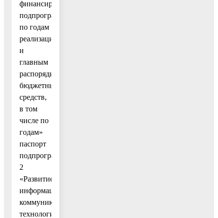
финансирования
подпрограммы
по годам
реализации
и
главным
распорядителям
бюджетных
средств,
в том
числе по
годам»
паспорт
подпрограммы
2
«Развитие
информационно-
коммуникационных
технологий