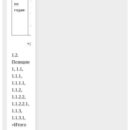
бизнеса в
ВМР
внебюджетные
по
0,00
0,00
муниципальном
МО»
источники
годам:
образовании
Московской
области
»;
1.2.
Позиции
1, 1.1,
1.1.1,
1.1.1.1,
1.1.2,
1.1.2.2,
1.1.2.2.1,
1.1.3,
1.1.3.1,
«Итого