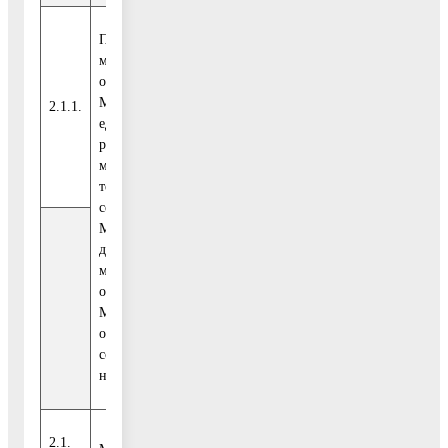
Подключение ОМСУ
муниципального
образования
Московской области к
2.1.1.
единой интегри-
рованной
мультисервисной
телекоммуникационной
Бюджет
2
2
сети Правительства
ВМР
717,00
717,00
Московской области
для нужд ОМСУ
муниципального
образования
Московской области и
обеспечения
совместной работы в
ней
2.1.