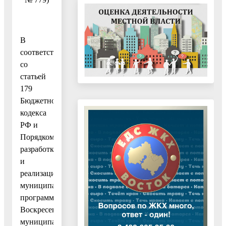
В
соответствии
со
статьей
179
Бюджетного
кодекса
РФ и
Порядком
разработки
и
реализации
муниципальных
программ
Воскресенского
муниципального