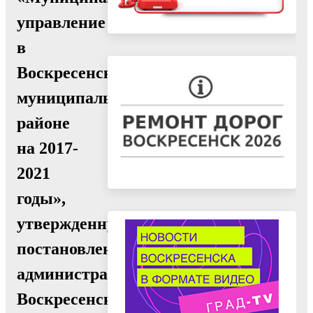
управление
в
Воскресенском
муниципальном
районе
на 2017-
2021
годы»,
утвержденную
постановлением
администрации
Воскресенского