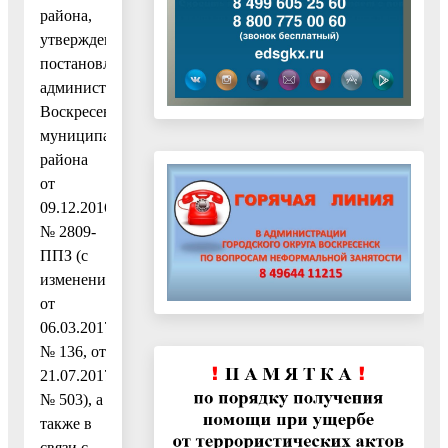
района,
утвержденным
постановлением
администрации
Воскресенского
муниципального
района
от
09.12.2016
№ 2809-
ППЗ (с
изменениями
от
06.03.2017
№ 136, от
21.07.2017
№ 503), а
также в
связи с