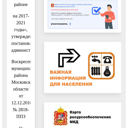
районе
на 2017-
2021
годы»,
утвержденную
постановлением
администрации
Воскресенского
муниципального
района
Московской
области
от
12.12.2016
№ 2818-
ППЗ
(с