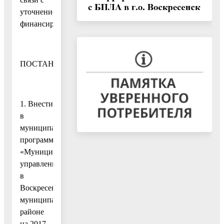
уточнением
финансирования
ПОСТАНОВЛЯЮ:
1. Внести
в
муниципальную
программу
«Муниципальное
управление
в
Воскресенском
муниципальном
районе
на 2017-