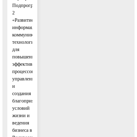
Подпрограммы
2
«Развитие
информационно-
коммуникационных
технологий
для
повышения
эффективности
процессов
управления
и
создания
благоприятных
условий
жизни и
ведения
бизнеса в