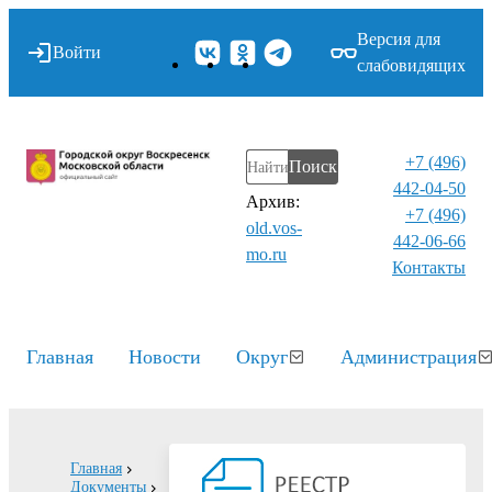
Версия для
Войти
слабовидящих
+7 (496)
Поиск
442-04-50
Архив:
+7 (496)
old.vos-
442-06-66
mo.ru
Контакты⁠
Главная
Новости
Округ
Администрация
Главная
Документы