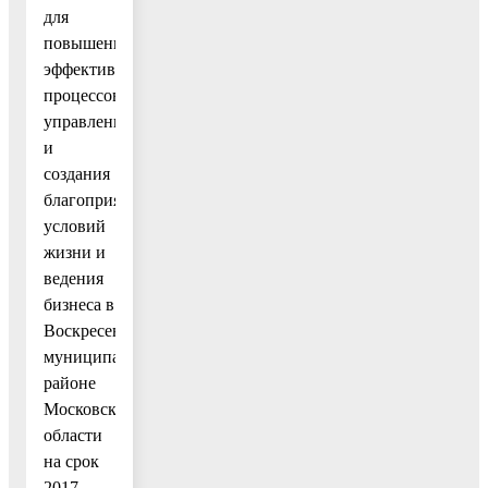
для
повышения
эффективности
процессов
управления
и
создания
благоприятных
условий
жизни и
ведения
бизнеса в
Воскресенском
муниципальном
районе
Московской
области
на срок
2017-