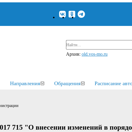
Архив:
old.vos-mo.ru
Направления
Обращения
Расписание авт
нистрации
017 715 "О внесении изменений в поряд