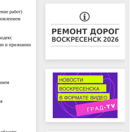
ние работ)
новлением
кодекс
ии и признании
нием
ся
области.