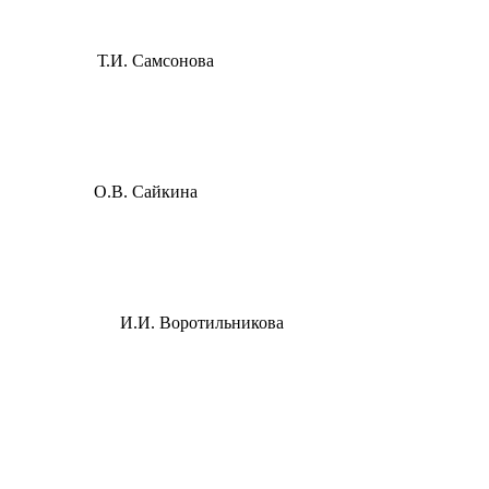
 Т.И. Самсонова
 района О.В. Сайкина
на И.И. Воротильникова