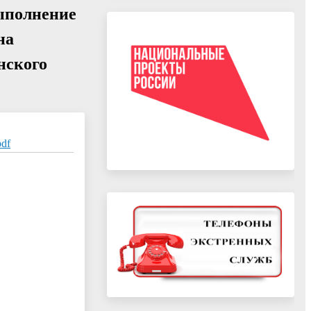
ыполнение
на
нского
df