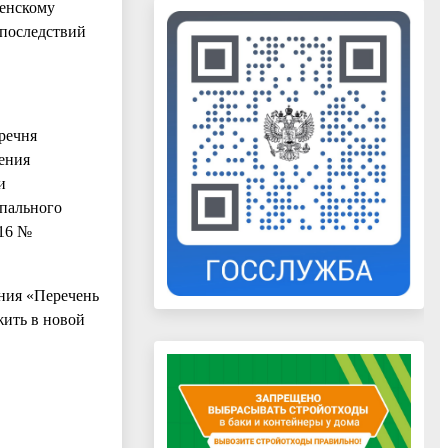
сенскому
 последствий
речня
ения
и
ипального
016 №
ения «Перечень
жить в новой