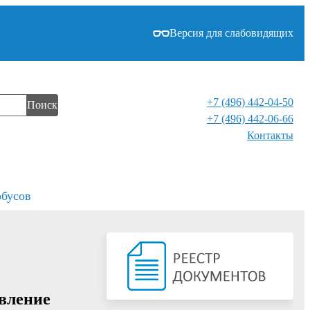
Версия для слабовидящих
+7 (496) 442-04-50
Поиск
+7 (496) 442-06-66
Контакты⁠
обусов
овление