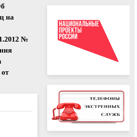
Об
ц на
1.2012 №
ения
а
 от