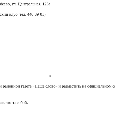
беево, ул. Центральная, 123а
ский клуб, тел. 446-39-01).
я Щербово ».
й районной газете «Наше слово» и разместить на официальном с
авляю за собой.