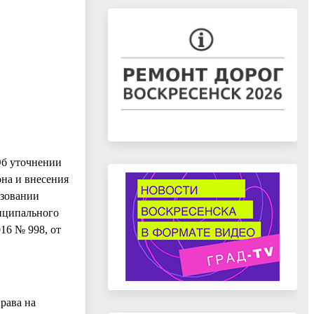
Об уточнении
на и внесения
азовании
ниципального
016 № 998, от
рава на