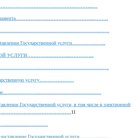
…………………………………………….………...…
вного регламента………………………………………...………
……………………………………………………………….……
доставлении Государственной услуги………………...
ЕННОЙ УСЛУГИ……………………...…………...
слуги…………………………………………………………………….
Государственную услугу…………………
венной услуги……………………………………………………
тавлении Государственной услуги, в том числе в электронной
…………………………………………
11
услуги……………………………
редоставление Государственной услуги……………..