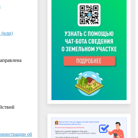
ц
 (или)
направлена
ействий
министрации об