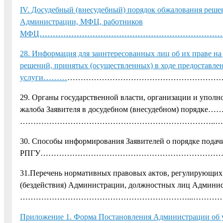
IV. Досудебный (внесудебный) порядок обжалования реше
Администрации, МФЦ, работников
МФЦ…………………………………………………………
28. Информация для заинтересованных лиц об их праве на 
решений, принятых (осуществленных) в ходе предоставле
услуги………
………………………………………………………
29. Органы государственной власти, организации и упол
жалоба Заявителя в досудебном (внесудебном) 
………………………………………………………………..
30. Способы информирования Заявителей о порядке подачи
РПГУ………………………………………………………………
31.Перечень нормативных правовых актов, регулирующих 
(бездействия) Администрации, должностных лиц Адм
………………………………………………………...……………
Приложение 1. Форма Постановления Администрации об 