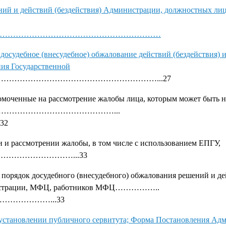
ний и действий (бездействия) Администрации, должностных ли
………………………………………………………
досудебное (внесудебное) обжалование действий (бездействия) и
ния Государственной
………………………………………………...27
номоченные на рассмотрение жалобы лица, которым может быть 
порядке…………………………………………...
…32
 и рассмотрении жалобы, в том числе с использованием ЕПГУ,
……………………...33
порядок досудебного (внесудебного) обжалования решений и д
инистрации, МФЦ, работников МФЦ……………..
……………...33
установлении публичного сервитута; Форма Постановления Ад