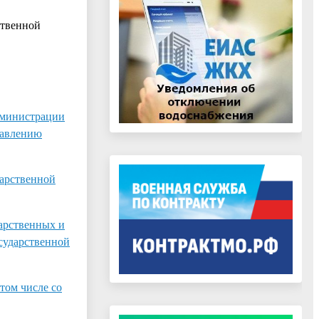
ственной
дминистрации
тавлению
дарственной
арственных и
осударственной
том числе со