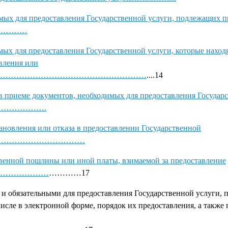
ых для предоставления Государственной услуги, подлежащих 
…………
х для предоставления Государственной услуги, которые находя
вления или
………………………………………………………
....14
в приеме документов, необходимых для предоставления Государ
……………….
новления или отказа в предоставлении Государственной
………………………………
твенной пошлины или иной платы, взимаемой за предоставление
………………………
…………17
 обязательными для предоставления Государственной услуги,
исле в электронной форме, порядок их предоставления, а также 