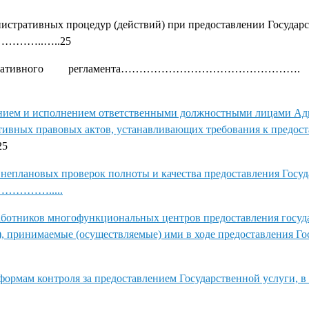
нистративных процедур (действий) при предоставлении Государ
…..…..25
 Административного регламента………………………………………….
дением и исполнением ответственными должностными лицами А
ивных правовых актов, устанавливающих требования к предос
25
внеплановых проверок полноты и качества предоставления Госу
…….....
аботников многофункциональных центров предоставления госуд
), принимаемые (осуществляемые) ими в ходе предоставления Г
формам контроля за предоставлением Государственной услуги, в 