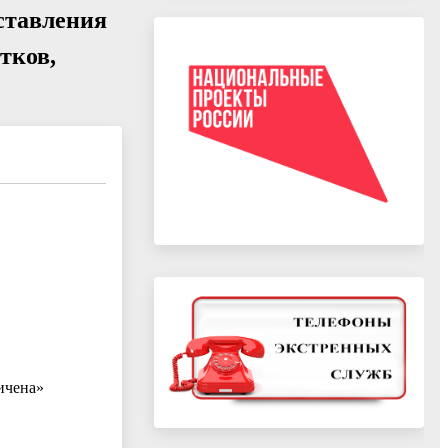
ставления
тков,
ичена»