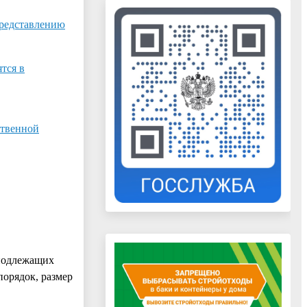
представлению
тся в
ственной
 подлежащих
порядок, размер