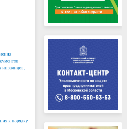
лнения
кументов,
я инвалидов,
ия к порядку