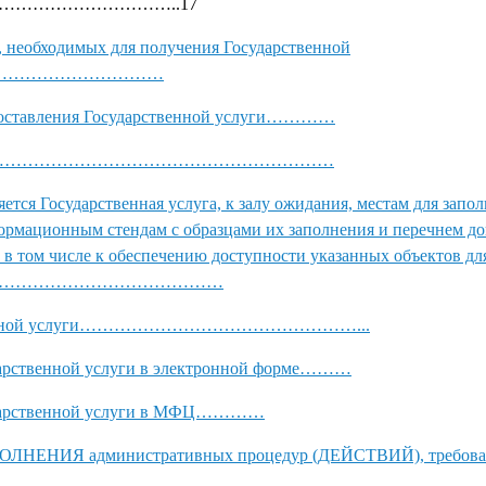
………………………..17
, необходимых для получения Государственной
……………………………
едоставления Государственной услуги…………
ереди……………………………………………………………
ется Государственная услуга, к залу ожидания, местам для запо
формационным стендам с образцами их заполнения и перечнем до
 в том числе к обеспечению доступности указанных объектов дл
………………………………………………
ударственной услуги…………………………………………...
ударственной услуги в электронной форме………
сударственной услуги в МФЦ…………
ЕНИЯ административных процедур (ДЕЙСТВИЙ), требован