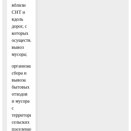
вблизи
СНТ и
вдоль
дорог, с
которых
осуществляется
вывоз
мусора;
организация
сбора и
вывоза
бытовых
отходов
и мусора
с
территории
сельских
поселений;