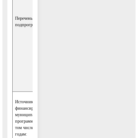
«Благоустройство
территорий»
Перечень
подпрограмм
Подпрограмма 3
«Создание
условий для
обеспечения
комфортного
проживания
жителей
многоквартирных
домов»
Источники
Расходы (тыс.
финансирования
рублей)
муниципаль-ной
приведены в
программы, в
паспортах
том числе по
подпрограммы 1-
годам:
3