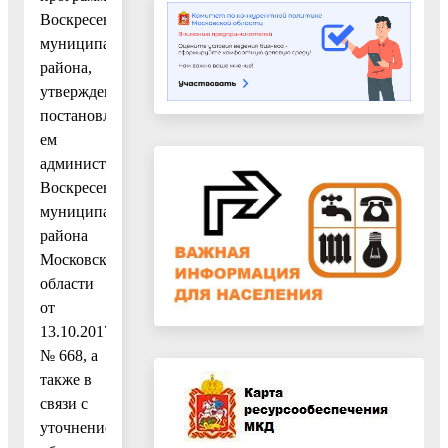
Воскресенского
муниципального
района,
утвержденным
постановлени-
ем
администрации
Воскресенского
муниципального
района
Московской
области
от
13.10.2017
№ 668, а
также в
связи с
уточнением