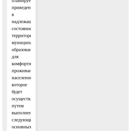
планируется
приведение
в
надлежащее
состояние
территорий
муниципальных
образований
для
комфортного
проживания
населения,
которое
будет
осуществляется
путем
выполнения
следующих
основных