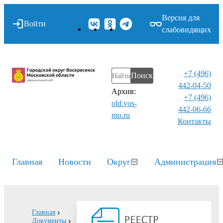
Версия для
Войти
слабовидящих
+7 (496)
Поиск
442-04-50
Архив:
+7 (496)
old.vos-
442-06-66
mo.ru
Контакты⁠
Главная
Новости
Округ
Администрация
Главная
Документы