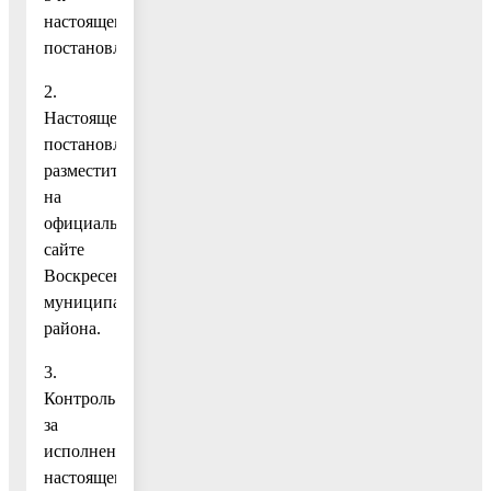
настоящему
постановлению.
2.
Настоящее
постановление
разместить
на
официальном
сайте
Воскресенского
муниципального
района.
3.
Контроль
за
исполнением
настоящего