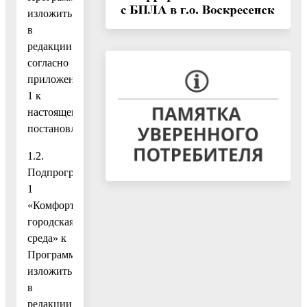
изложить
в
редакции
согласно
приложению
1 к
настоящему
постановлению;
1.2.
Подпрограмму
1
«Комфортная
городская
среда» к
Программе
изложить
в
редакции