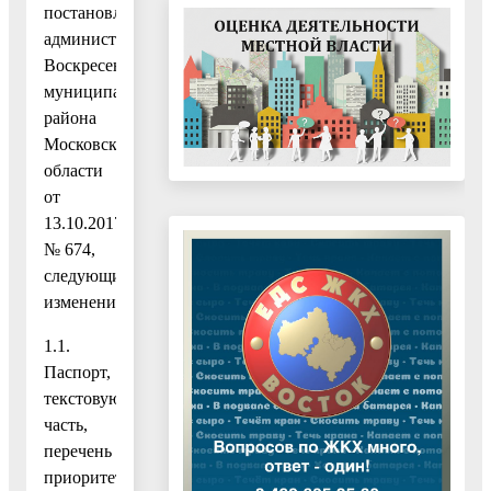
постановлением
администрации
Воскресенского
муниципального
района
Московской
области
от
13.10.2017
№ 674,
следующие
изменения:
1.1.
Паспорт,
текстовую
часть,
перечень
приоритетных