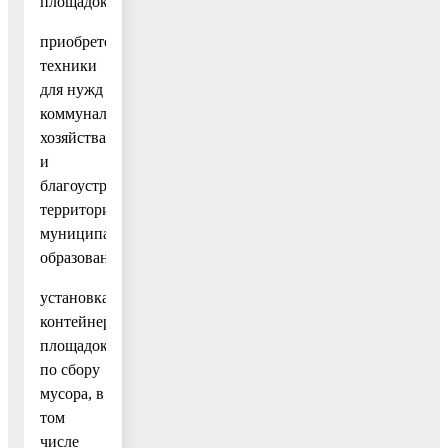
площадок;
приобретение
техники
для нужд
коммунального
хозяйства
и
благоустройства
территорий
муниципальных
образований;
установка
контейнерных
площадок
по сбору
мусора, в
том
числе