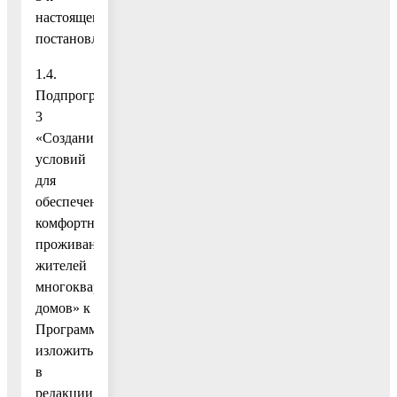
настоящему
постановлению;
1.4.
Подпрограмму
3
«Создание
условий
для
обеспечения
комфортного
проживания
жителей
многоквартирных
домов» к
Программе
изложить
в
редакции