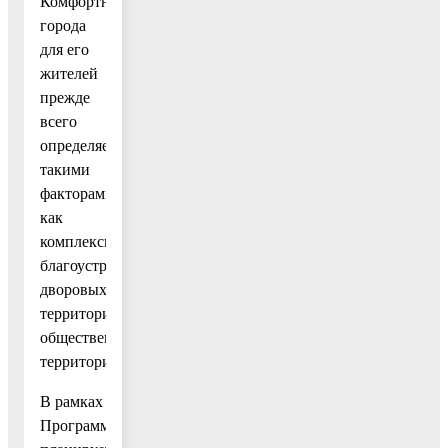
Комфортность
города
для его
жителей
прежде
всего
определяется
такими
факторами,
как
комплексное
благоустройство
дворовых
территорий,
общественных
территорий
В рамках
Программы