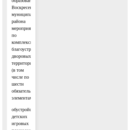
образованиями
Воскресенского
муниципального
района
мероприятий
по
комплексному
благоустройству
дворовых
территорий
(в том
числе по
шести
обязательным
элементам);
обустройство
детских
игровых