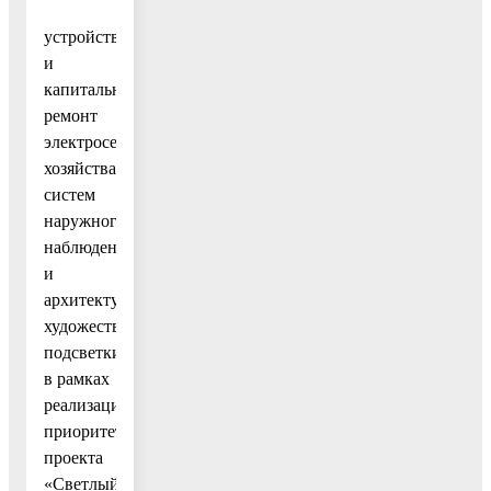
устройство
и
капитальный
ремонт
электросетевого
хозяйства,
систем
наружного
наблюдения
и
архитектурно-
художественной
подсветки
в рамках
реализации
приоритетного
проекта
«Светлый