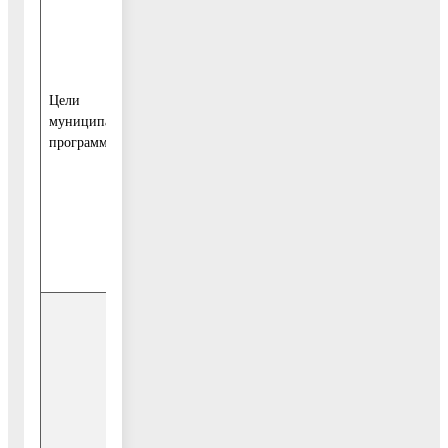
комфортного,
безопасного
проживания,
повышение
качества жизни и
Цели
обеспечение
муниципальной
доступности
программы
территорий
общего
пользования в
Воскресенском
муниципальном
районе
Подпрограмма 1
«Комфортная
городская среда»
Подпрограмма 2