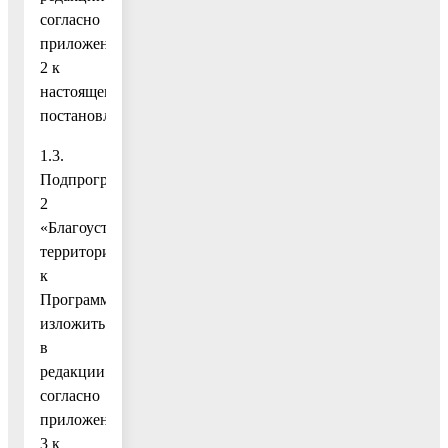
согласно
приложению
2 к
настоящему
постановлению;
1.3.
Подпрограмму
2
«Благоустройство
территорий»
к
Программе
изложить
в
редакции
согласно
приложению
3 к