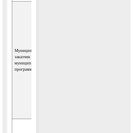
Управление
развития
городской
инфраструктуры
администрации
Воскресенского
муниципального
Муниципальный
района.
заказчик
муниципальной
Управление
программы
жилищно-
коммунального
комплекса
администрации
Воскресенского
муниципального
района.
Обеспечение