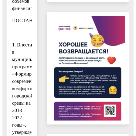
объемов
финансирования
ПОСТАНОВЛЯЮ:
1. Внести
в
муниципальную
программу
«Формирование
современной
комфортной
городской
среды на
2018-
2022
годы»,
утвержденную