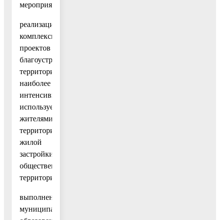
мероприятий:
реализация
комплексных
проектов
благоустройства
территорий,
наиболее
интенсивно
используемой
жителями,
территорий
жилой
застройки,
общественных
территорий;
выполнение
муниципальными