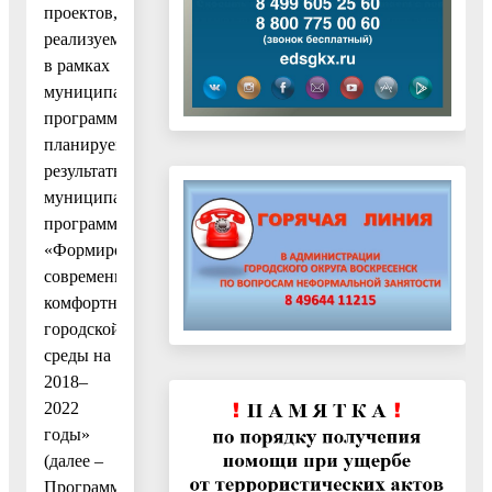
проектов,
реализуемых
в рамках
муниципальной
программы,
планируемые
результаты
муниципальной
программы
«Формирование
современной
комфортной
городской
среды на
2018–
2022
годы»
(далее –
Программа)