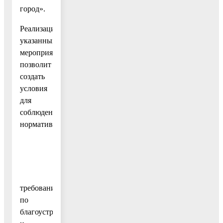
город».
Реализация
указанных
мероприятий
позволит
создать
условия
для
соблюдения
нормативных
требований
по
благоустройству