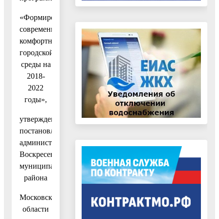
«Формирование
современной
комфортной
городской
среды на
2018-
2022
годы»,
утвержденную
постановлением
администрации
Воскресенского
муниципального
района
Московской
области