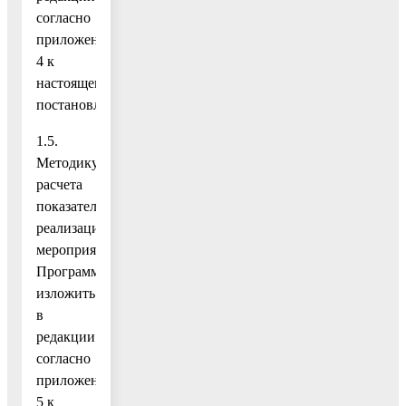
согласно
приложению
4 к
настоящему
постановлению;
1.5.
Методику
расчета
показателей
реализации
мероприятий
Программы
изложить
в
редакции
согласно
приложению
5 к