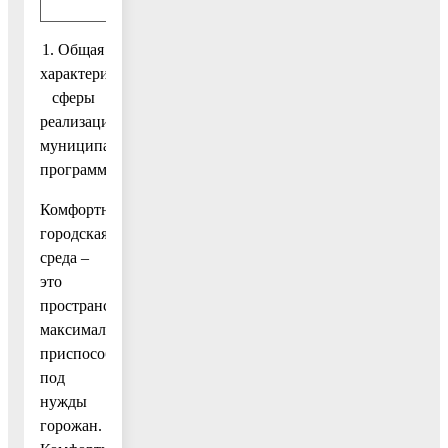
1. Общая
характеристика
сферы
реализации
муниципальной
программы
Комфортная
городская
среда –
это
пространство,
максимально
приспособленное
под
нужды
горожан.