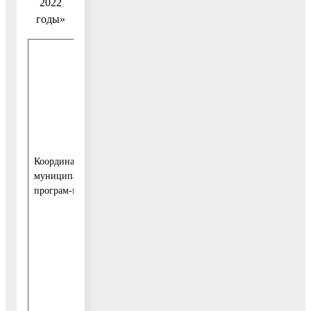
2022
годы»
1.Заместитель
руководителя
администрации,
курирующий
вопросы
благоустройства
и городской
Координатор
инфраструктуры.
муниципальной
2.Заместитель
програм-мы
руководителя
администрации,
курирующий
вопросы
жилищно-
коммунального
хозяйства.