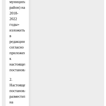
муниципальный
район) на
2018-
2022
годы»
изложить
в
редакции
согласно
приложению
к
настоящему
постановлению.
2.
Настоящее
постановление
разместить
на