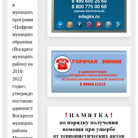
в
муниципальную
программу
«Цифровое
муниципальное
образование
(Воскресенский
муниципальный
район) на
2018-
2022
годы»,
утвержденную
постановлением
администрации
Воскресенского
муниципального
района
Московской