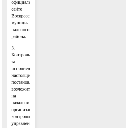
официальном
сайте
Воскресенского
муници-
пального
района.
3.
Контроль
за
исполнением
настоящего
постановления
возложить
на
начальника
организационно–
контрольного
управления