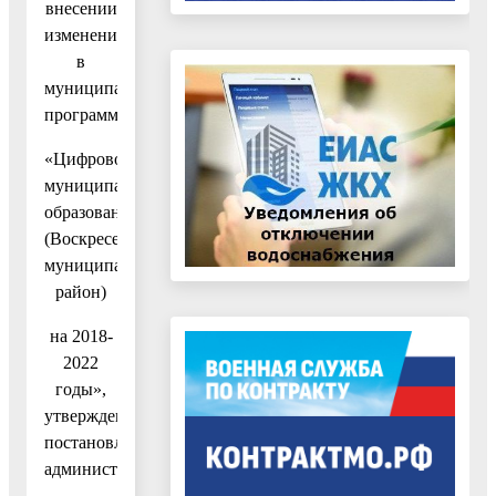
внесении
изменений
в
муниципальную
программу
«Цифровое
муниципальное
образование
(Воскресенский
муниципальный
район)
на 2018-
2022
годы»,
утвержденную
постановлением
администрации