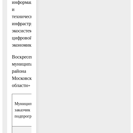
информационной
и
технической
инфраструктуры
экосистемы
цифровой
экономики
Воскресенского
муниципального
района
Московской
области»
Муниципальный
Отдел услуг и информационно-коммуникаци
заказчик
контрольного управления администрации Во
подпрограммы