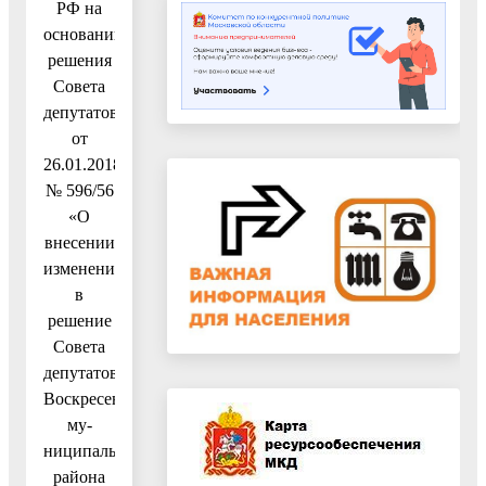
РФ на
основании
решения
Совета
депутатов
от
26.01.2018
№ 596/56
«О
внесении
изменений
в
решение
Совета
депутатов
Воскресенского
му-
ниципального
района