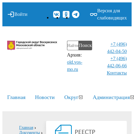
Версия для
Войти
слабовидящих
+7 (496)
Поиск
442-04-50
Архив:
+7 (496)
old.vos-
442-06-66
mo.ru
Контакты⁠
Главная
Новости
Округ
Администрация
Главная
Документы