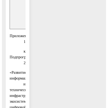
«Управление
образования
ВМР МО»
Внебюджетные
0,00
источники
Приложение
1
к
Подпрограмме
2
«Развитие
информационной
и
технической
инфраструктуры
экосистемы
цифровой