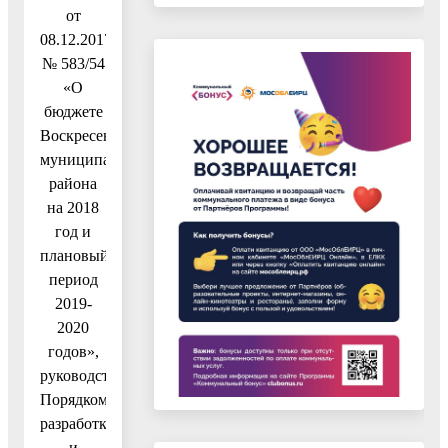
от
08.12.2017
№ 583/54
«О
бюджете
Воскресенского
муниципального
района
на 2018
год и
плановый
период
2019-
2020
годов»,
руководствуясь
Порядком
разработки
и