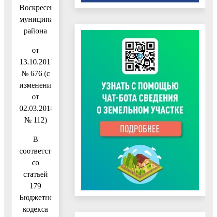
Воскресенского
муниципального
района
от
13.10.2017
№ 676 (с
изменениями
от
02.03.2018
№ 112)
В
соответствии
со
статьей
179
Бюджетного
кодекса