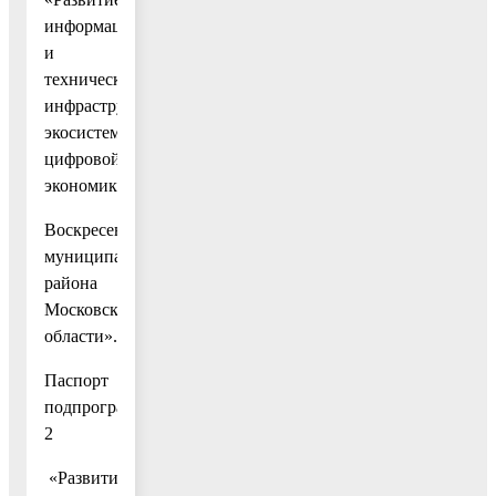
информационной
и
технической
инфраструктуры
экосистемы
цифровой
экономики
Воскресенского
муниципального
района
Московской
области».
Паспорт
подпрограммы
2
«Развитие