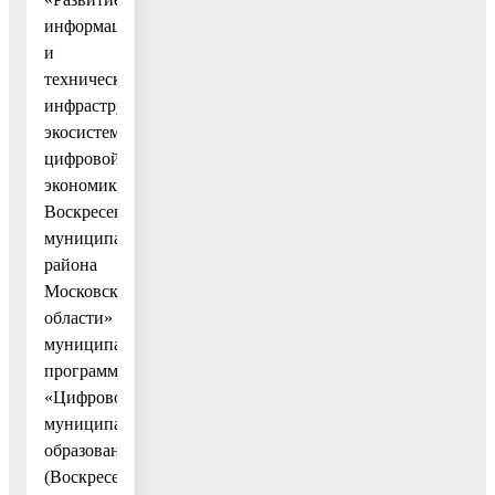
информационной
и
технической
инфраструктуры
экосистемы
цифровой
экономики
Воскресенского
муниципального
района
Московской
области»
муниципальной
программы
«Цифровое
муниципальное
образование
(Воскресенский