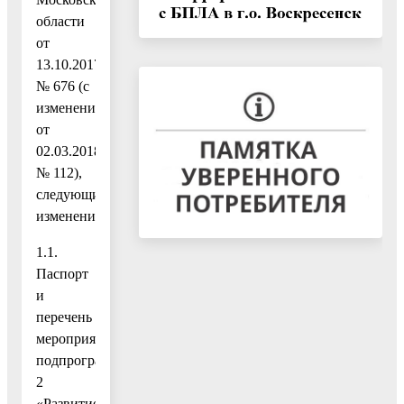
области
от
13.10.2017
№ 676 (с
изменениями
от
02.03.2018
№ 112),
следующие
изменения:
1.1.
Паспорт
и
перечень
мероприятий
подпрограммы
2
«Развитие