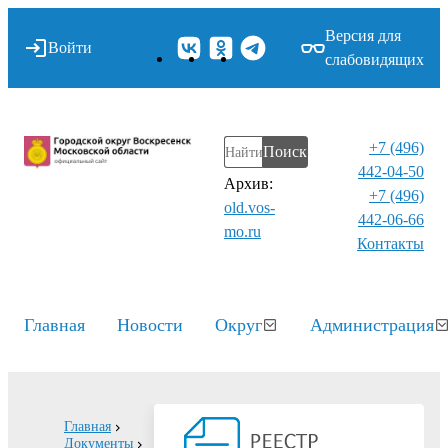
Версия для
Войти
слабовидящих
+7 (496)
Поиск
442-04-50
Архив:
+7 (496)
old.vos-
442-06-66
mo.ru
Контакты⁠
Главная
Новости
Округ
Администрация
Главная
Документы