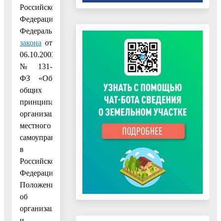
Российской
Федерации,
Федерального
закона
от
06.10.2003
№ 131-
ФЗ «Об
общих
принципах
организации
местного
самоуправления
в
Российской
Федерации»,
Положения
об
организации
и