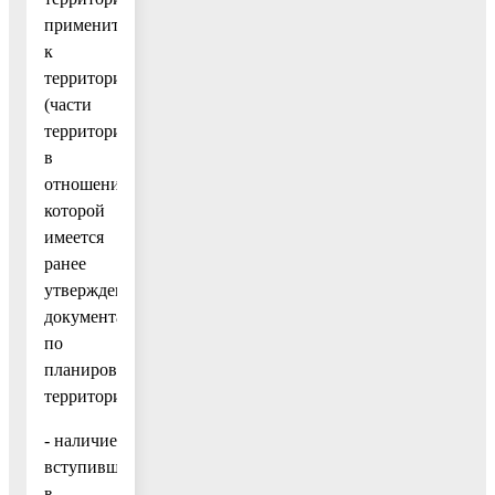
применительно
к
территории
(части
территории),
в
отношении
которой
имеется
ранее
утвержденная
документации
по
планировке
территории;
- наличие
вступившего
в