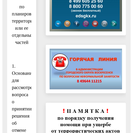
по
планировке
территории
или ее
отдельных
частей
1.
Основанием
для
рассмотрения
вопроса
о
принятии
решения
об
отмене