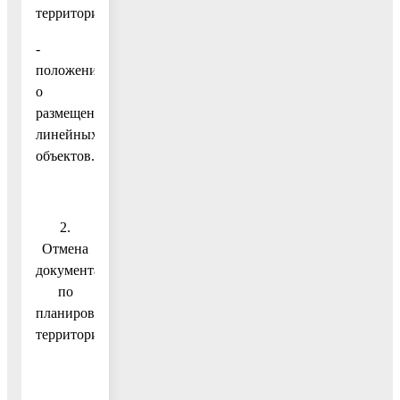
территории;
-
положения
о
размещении
линейных
объектов.
2.
Отмена
документации
по
планировке
территории