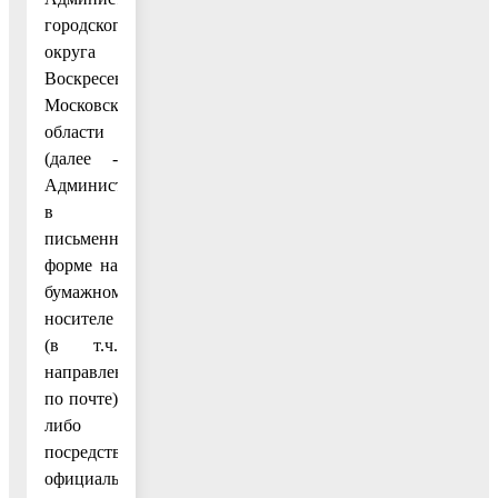
городского
округа
Воскресенск
Московской
области
(далее -
Администрация)
в
письменной
форме на
бумажном
носителе
(в т.ч.
направленным
по почте)
либо
посредством
официальной