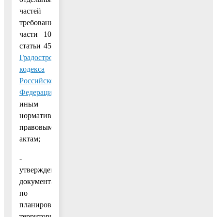
частей
требованиям
части 10
статьи 45
Градостроительного
кодекса
Российской
Федерации
,
иным
нормативным
правовым
актам;
-
утверждение
документации
по
планировке
территории