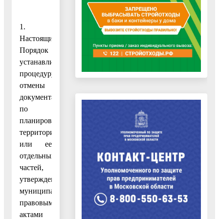
1.
Настоящий
Порядок
устанавливает
процедуру
отмены
документации
по
планировке
территории
или ее
отдельных
частей,
утвержденной
муниципальными
правовыми
актами