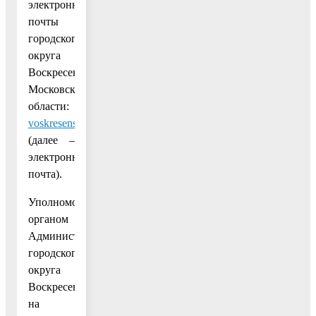
электронной
почты
городского
округа
Воскресенск
Московской
области:
voskresenskgo@mosreg.ru
(далее –
электронная
почта).
Уполномоченным
органом
Администрации
городского
округа
Воскресенск
на