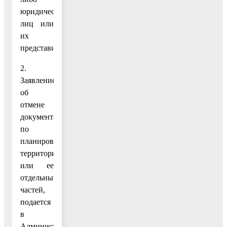
юридических
лиц или
их
представителей.
2.
Заявление
об
отмене
документации
по
планировке
территории
или ее
отдельных
частей,
подается
в
Администрацию