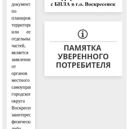
документации
по
планировке
территории
или ее
отдельных
частей,
является
заявление
от
органов
местного
самоуправления
городского
округа
Воскресенск,
заинтересованных
физических
либо