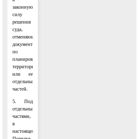
законную
силу
решения
суда,
отменяющего
документацию
по
планировке
территории
или ее
отдельных
частей.
5. Под
отдельными
частями,
в
настоящем
Порядке