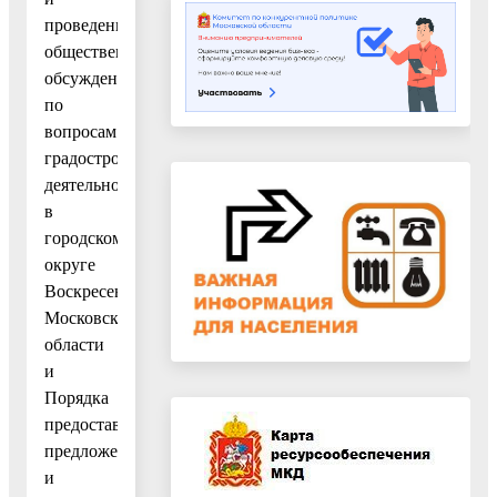
проведении
общественных
обсуждений
по
вопросам
градостроительной
деятельности
в
городском
округе
Воскресенск
Московской
области
и
Порядка
предоставления
предложений
и