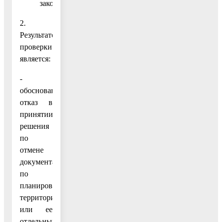
законодательством).
2.
Результатом
проверки
является:
-
обоснованный
отказ в
принятии
решения
по
отмене
документации
по
планировке
территории
или ее
отдельных