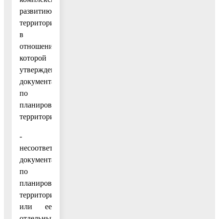
развитию
территории,
в
отношении
которой
утверждена
документация
по
планировке
территории;
-
несоответствие
документации
по
планировке
территории
или ее
отдельных