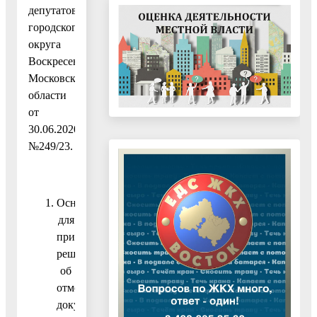
депутатов
городского
округа
Воскресенск
Московской
области
от
30.06.2020
№249/23.
Основания
для
принятия
решения
об
отмене
документации