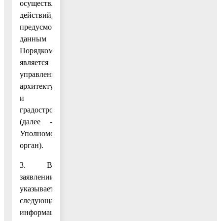
осуществление
действий,
предусмотренных
данным
Порядком,
является
управление
архитектуры
и
градостроительства
(далее -
Уполномоченный
орган).
3. В
заявлении
указывается
следующая
информация: