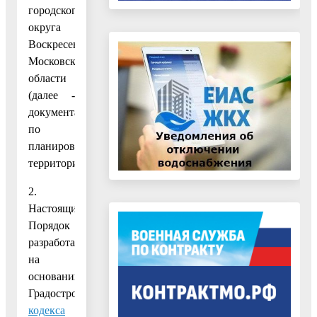
городского
округа
Воскресенск
Московской
области
(далее -
документация
по
планировке
территории).
2.
Настоящий
Порядок
разработан
на
основании
Градостроительного
кодекса