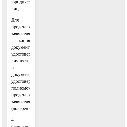
юридических
лиц.
Для
представителя
заявителя
- копия
документа,
удостоверяющего
личность
и
документ,
удостоверяющий
полномочия
представителя
заявителя
(доверенность).
4.
Основаниями