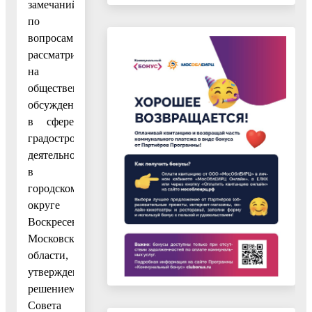
замечаний
по
вопросам
рассматриваемым
на
общественных
обсуждениях
в сфере
градостроительной
деятельности
в
городском
округе
Воскресенск
Московской
области,
утвержденных
решением
Совета