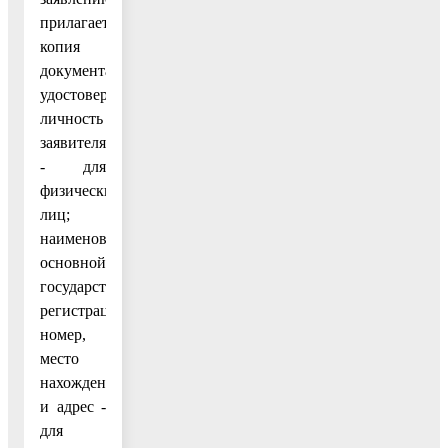
прилагается
копия
документа,
удостоверяющего
личность
заявителя
- для
физических
лиц;
наименование,
основной
государственный
регистрационный
номер,
место
нахождения
и адрес -
для