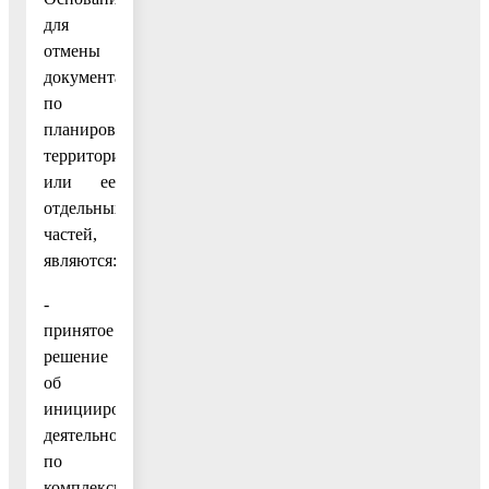
для
отмены
документации
по
планировке
территории
или ее
отдельных
частей,
являются:
-
принятое
решение
об
инициировании
деятельности
по
комплексному