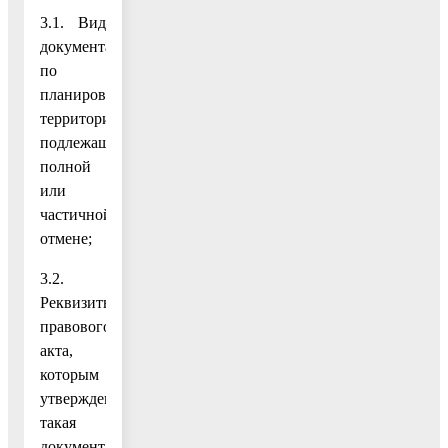
3.1. Вид
документации
по
планировке
территории,
подлежащей
полной
или
частичной
отмене;
3.2.
Реквизиты
правового
акта,
которым
утверждена
такая
документация