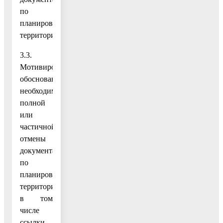
по
планировке
территории;
3.3.
Мотивированное
обоснование
необходимости
полной
или
частичной
отмены
документации
по
планировке
территории,
в том
числе
ссылки