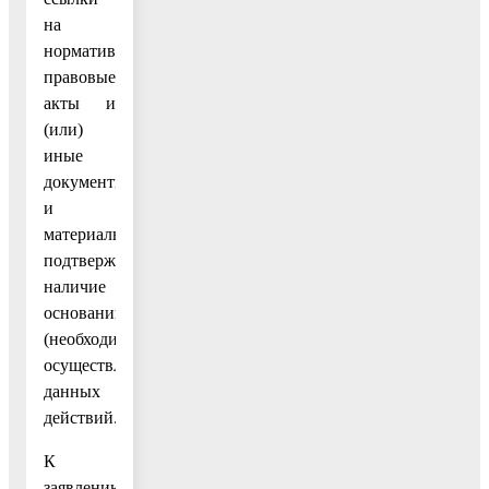
на
нормативные
правовые
акты и
(или)
иные
документы
и
материалы,
подтверждающие
наличие
оснований
(необходимости)
осуществления
данных
действий.
К
заявлению