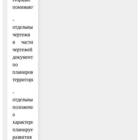
понимаются:
-
отдельные
чертежи
и части
чертежей
документации
по
планировке
территории;
-
отдельные
положения
о
характеристиках
планируемого
развития