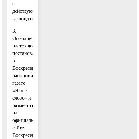
с
действующим
законодательством.
3.
Опубликовать
настоящее
постановление
в
Воскресенской
районной
газете
«Наше
слово» и
разместить
на
официальном
сайте
Воскресенского