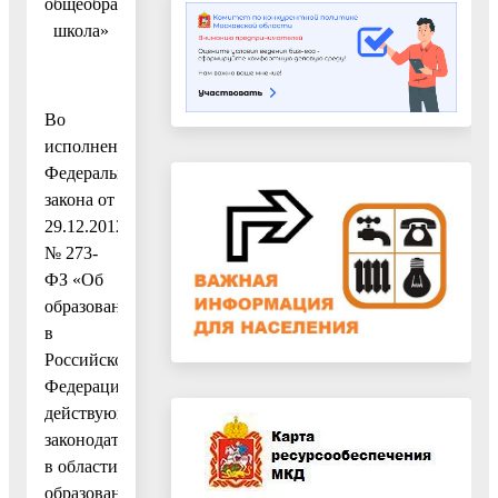
общеобразовательная
школа»
Во
исполнение
Федерального
закона от
29.12.2012
№ 273-
ФЗ «Об
образовании
в
Российской
Федерации»,
действующего
законодательства
в области
образования