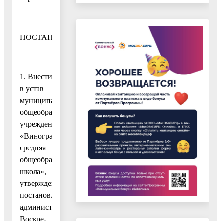
ПОСТАНОВЛЯЮ:
1. Внести
в устав
муниципального
общеобразовательного
учреждения
«Виноградовская
средняя
общеобразовательная
школа»,
утвержденный
постановлением
администрации
Воскре-