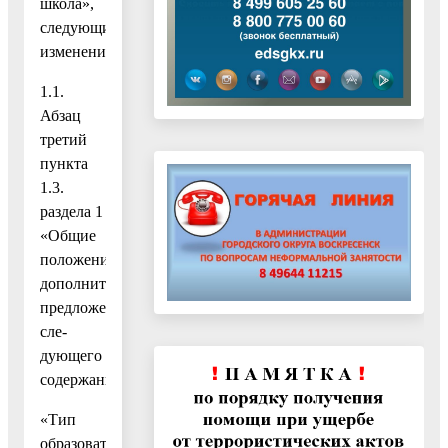
школа»,
следующие
изменения:
1.1.
Абзац
третий
пункта
1.3.
раздела 1
«Общие
положения»
дополнить
предложением
сле-
дующего
содержания:
«Тип
образовательного