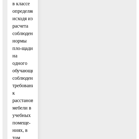
в классе
определяется
исходя из
расчета
соблюдения
нормы
пло-щади
на
одного
обучающегося,
соблюдении
требований
к
расстановке
мебели в
учебных
помеще-
ниях, в
том