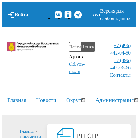
Версия для
Войти
слабовидящих
+7 (496)
Поиск
442-04-50
Архив:
+7 (496)
old.vos-
442-06-66
mo.ru
Контакты⁠
Главная
Новости
Округ
Администрация
Главная
Документы