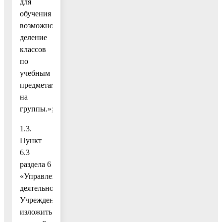
для
обучения
возможно
деление
классов
по
учебным
предметам
на
группы.»;
1.3.
Пункт
6.3
раздела 6
«Управление
деятельностью
Учреждения»
изложить