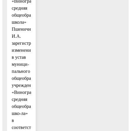
«Виноградовская
средняя
общеобразовательная
школа»
Пшеничниковой
И.А.
зарегистрировать
изменения
в устав
муници-
пального
общеобразовательного
учреждения
«Виноградовская
средняя
общеобразовательная
шко-ла»
в
соответствии