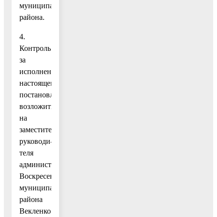
муниципального
района.
4.
Контроль
за
исполнением
настоящего
постановления
возложить
на
заместителя
руководи-
теля
администрации
Воскресенского
муниципального
района
Векленко