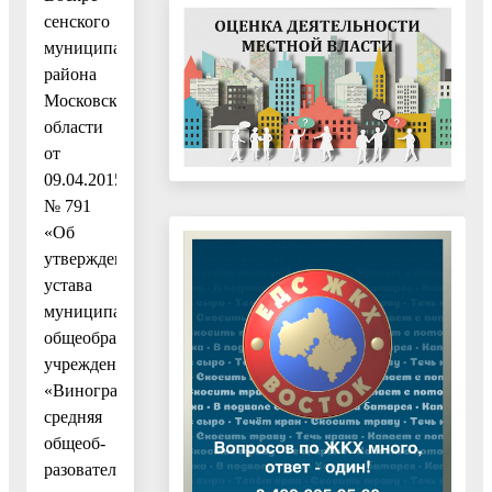
сенского
муниципального
района
Московской
области
от
09.04.2015
№ 791
«Об
утверждении
устава
муниципального
общеобразовательного
учреждения
«Виноградовская
средняя
общеоб-
разовательная