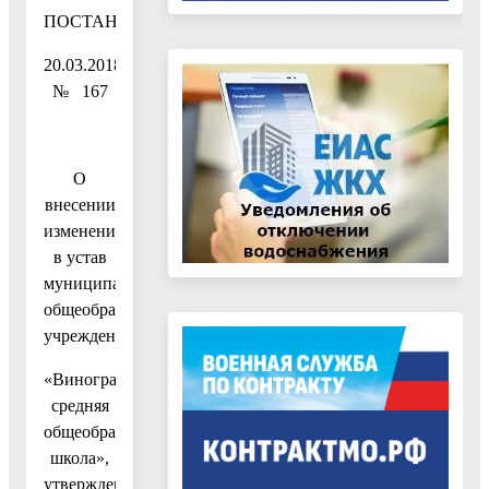
ПОСТАНОВЛЕНИЕ
20.03.2018
№ 167
О
внесении
изменений
в устав
муниципального
общеобразовательного
учреждения
«Виноградовская
средняя
общеобразовательная
школа»,
утвержденный