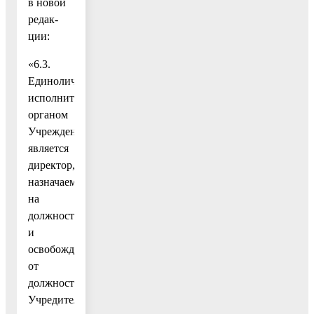
в новой
редак-
ции:
«6.3.
Единоличным
исполнительным
органом
Учреждения
является
директор,
назначаемый
на
должность
и
освобождаемый
от
должности
Учредителем