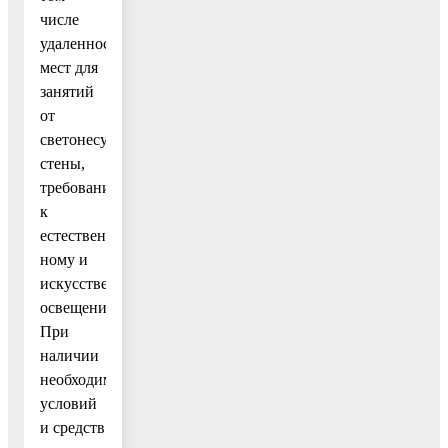
числе
удаленности
мест для
занятий
от
светонесущей
стены,
требований
к
естествен-
ному и
искусственному
освещению.
При
наличии
необходимых
условий
и средств