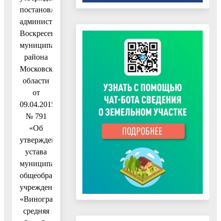
постановлением
администрации
Воскресенского
муниципального
района
Московской
области
от
09.04.2015
№ 791
«Об
утверждении
устава
муниципального
общеобразовательного
учреждения
«Виноградовская
средняя