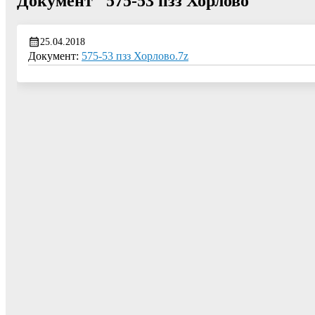
Документ "575-53 пзз Хорлово"
25.04.2018
Документ:
575-53 пзз Хорлово.7z