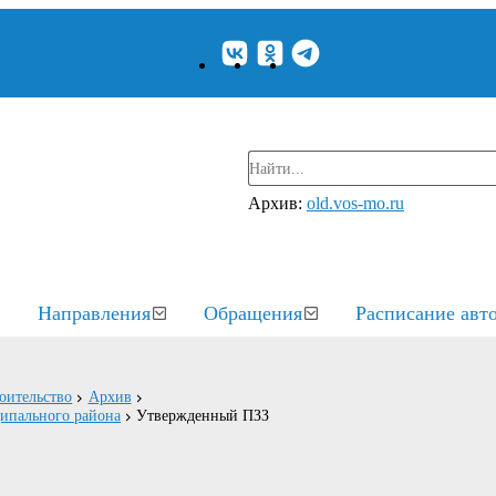
Архив:
old.vos-mo.ru
Направления
Обращения
Расписание авт
оительство
Архив
ципального района
Утвержденный ПЗЗ