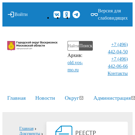
Версия для
Войти
слабовидящих
+7 (496)
Поиск
442-04-50
Архив:
+7 (496)
old.vos-
442-06-66
mo.ru
Контакты⁠
Главная
Новости
Округ
Администрация
Главная
Документы