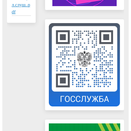
л.слуш..p
df