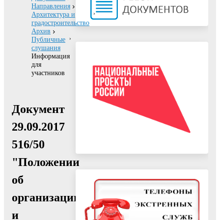
Направления
Архитектура и
градостроительство
Архив
Публичные
слушания
Информация
для
участников
Документ
29.09.2017
516/50
"Положении
об
организации
и