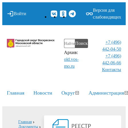
Версия для
Войти
слабовидящих
+7 (496)
Поиск
442-04-50
Архив:
+7 (496)
old.vos-
442-06-66
mo.ru
Контакты⁠
Главная
Новости
Округ
Администрация
Главная
Документы