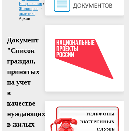
Направления
Жилищная
политика
Архив
Документ
"Список
граждан,
принятых
на учет
в
качестве
нуждающихся
в жилых