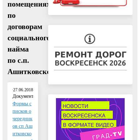
помещениях,предоставляемых
по
договорам
социального
найма
по с.п.
Ашитковское"
27.06.2018
Документ:
Формы с
писков о
чередник
ов сп Аш
итковско