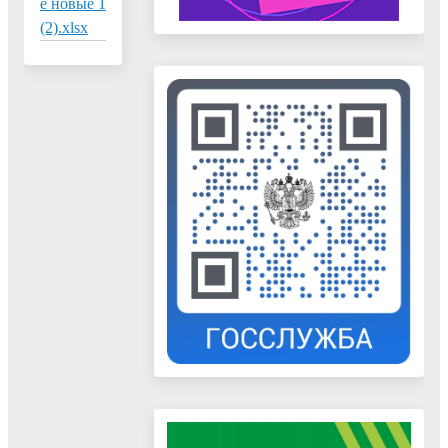
е новые 1
(2).xlsx