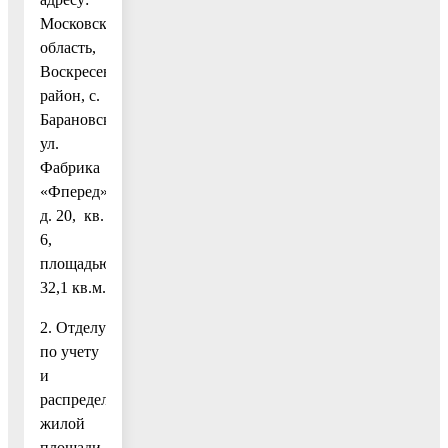
Московская
область,
Воскресенский
район, с.
Барановское,
ул.
Фабрика
«Фперед»,
д. 20, кв.
6,
площадью
32,1 кв.м.
2. Отделу
по учету
и
распределению
жилой
площади