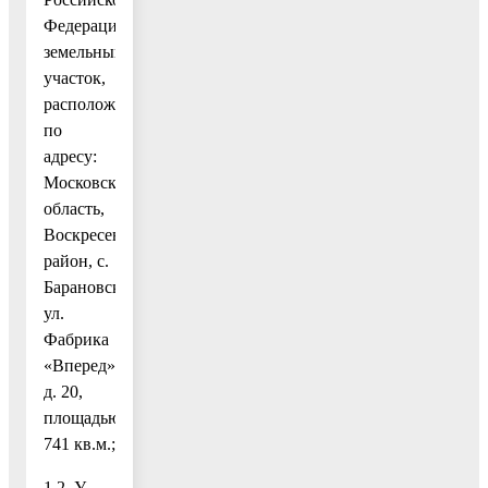
Федерации,
земельный
участок,
расположенный
по
адресу:
Московская
область,
Воскресенский
район, с.
Барановское,
ул.
Фабрика
«Вперед»,
д. 20,
площадью
741 кв.м.;
1.2. У