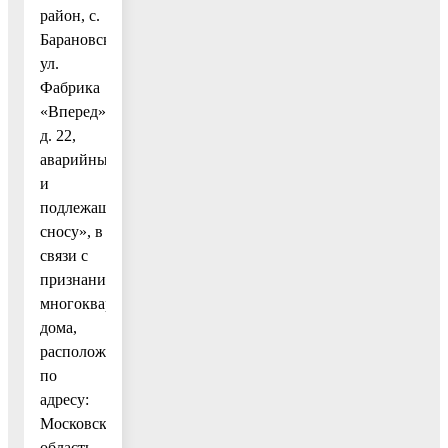
район, с.
Барановское,
ул.
Фабрика
«Вперед»,
д. 22,
аварийными
и
подлежащими
сносу», в
связи с
признанием
многоквартирного
дома,
расположенного
по
адресу:
Московская
область,