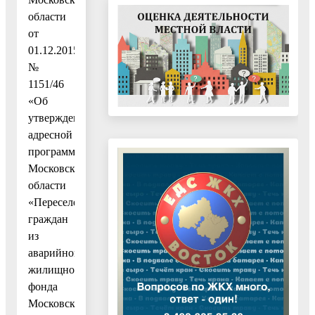
области
от
01.12.2015
№
1151/46
«Об
утверждении
адресной
программы
Московской
области
«Переселение
граждан
из
аварийного
жилищного
фонда
Московской