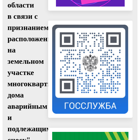
области
в связи с
признанием
расположенного
на
земельном
участке
многоквартирного
дома
аварийным
и
подлежащим
сносу"