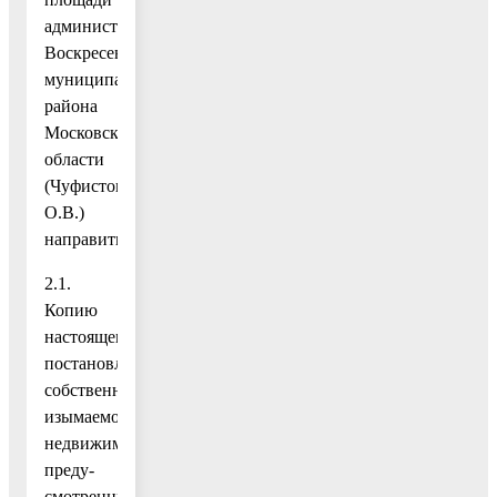
администрации
Воскресенского
муниципального
района
Московской
области
(Чуфистов
О.В.)
направить:
2.1.
Копию
настоящего
постановления
собственникам
изымаемой
недвижимости,
преду-
смотренный