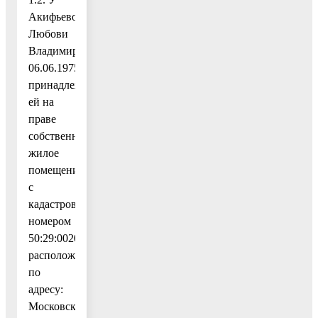
Акифьевой
Любови
Владимировны,
06.06.1975г.р.,
принадлежащее
ей на
праве
собственности
жилое
помещение
с
кадастровым
номером
50:29:0020305:1231,
расположенное
по
адресу:
Московская