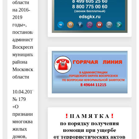
области
на 2016-
2019
годы»,
постановлением
администрации
Воскресенского
муниципального
района
Московской
области
от
10.04.2017
№ 179
«О
признании
многоквартирных
жилых
домов,