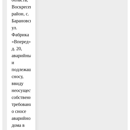
Воскресенский
район, с.
Барановское,
ул.
Фабрика
«Вперед»,
д. 20,
аварийным
и
подлежащим
сносу,
ввиду
неосуществления
собственниками
требования
о сносе
аварийного
дома в