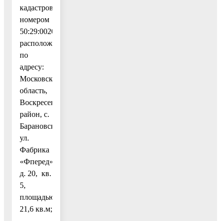
кадастровым
номером
50:29:0020305:1235,
расположенное
по
адресу:
Московская
область,
Воскресенский
район, с.
Барановское,
ул.
Фабрика
«Фперед»,
д. 20, кв.
5,
площадью
21,6 кв.м;