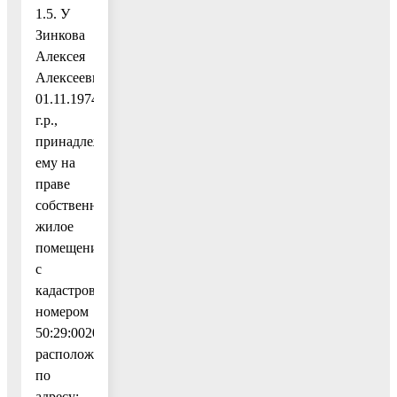
1.5. У
Зинкова
Алексея
Алексеевича,
01.11.1974
г.р.,
принадлежащее
ему на
праве
собственности
жилое
помещение
с
кадастровым
номером
50:29:0020305:1236,
расположенное
по
адресу: