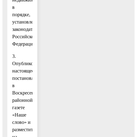
в
порядке,
установленном
законодательством
Российской
Федерации.
3.
Опубликовать
настоящее
постановление
в
Воскресенской
районной
газете
«Наше
слово» и
разместить
на