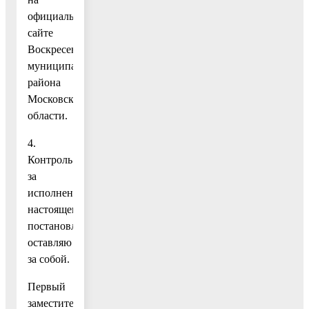
официальном
сайте
Воскресенского
муниципального
района
Московской
области.
4.
Контроль
за
исполнением
настоящего
постановления
оставляю
за собой.
Первый
заместитель