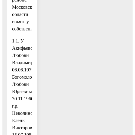
Московской
области
изъять у
собственников:
1.1. У
Акифьевой
Любови
Владимировны,
06.06.1975г.р.,
Богомоловой
Любови
Юрьевны,
30.11.1960
г.р.,
Неволиной
Елены
Викторовны,
15.07.1958