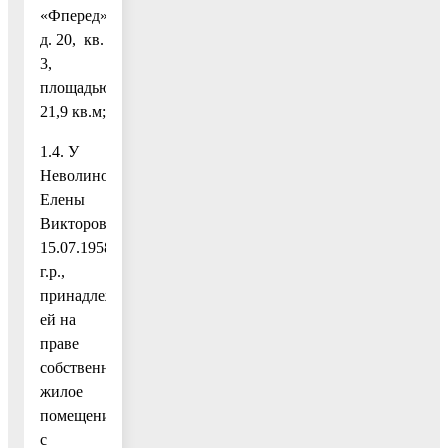
«Фперед»,
д. 20, кв.
3,
площадью
21,9 кв.м;
1.4. У
Неволиной
Елены
Викторовны,
15.07.1958
г.р.,
принадлежащее
ей на
праве
собственности
жилое
помещение
с