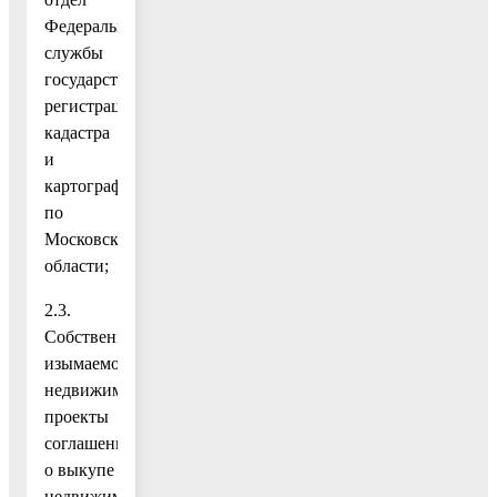
Федеральной
службы
государственной
регистрации,
кадастра
и
картографии
по
Московской
области;
2.3.
Собственникам
изымаемой
недвижимости
проекты
соглашений
о выкупе
недвижимости