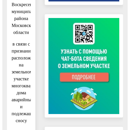
Воскресенского
муниципального
района
Московской
области
в связи с
признанием
расположенного
на
земельном
участке
многоквартирного
дома
аварийным
и
подлежащим
сносу