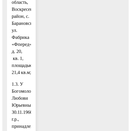
область,
Воскресенский
район, с.
Барановское,
ул.
Фабрика
«Фперед»,
д. 20,
кв. 1,
площадью
21,4 кв.м;
1.3. У
Богомоловой
Любови
Юрьевны,
30.11.1960
г.р.,
принадлежащее