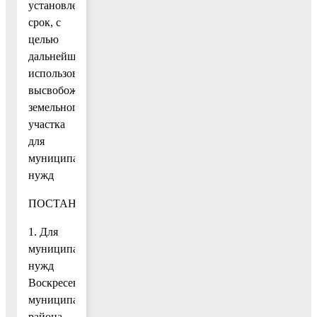
установленный
срок, с
целью
дальнейшего
использования
высвобождаемого
земельного
участка
для
муниципальных
нужд
ПОСТАНОВЛЯЮ:
1. Для
муниципальных
нужд
Воскресенского
муниципального
района