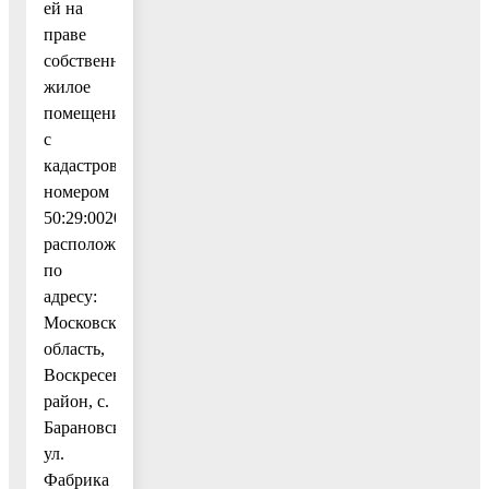
ей на
праве
собственности
жилое
помещение
с
кадастровым
номером
50:29:0020305:1233,
расположенное
по
адресу:
Московская
область,
Воскресенский
район, с.
Барановское,
ул.
Фабрика