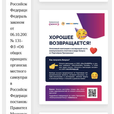
Российской
Федерации,
Федеральным
законом
от
06.10.2003
№ 131-
ФЗ «Об
общих
принципах
организации
местного
самоуправления
в
Российской
Федерации»,
постановлением
Правительства
Московской