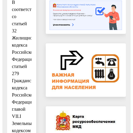
В
соответствии
со
статьей
32
Жилищного
кодекса
Российской
Федерации,
статьей
279
Гражданского
кодекса
Российской
Федерации,
главой
VII.I
Земельным
кодексом