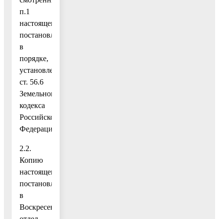
п.1
настоящего
постановления,
в
порядке,
установленном
ст. 56.6
Земельного
кодекса
Российской
Федерации;
2.2.
Копию
настоящего
постановления
в
Воскресенский
отдел