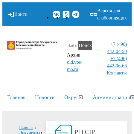
Версия для
Войти
слабовидящих
+7 (496)
Поиск
442-04-50
Архив:
+7 (496)
old.vos-
442-06-66
mo.ru
Контакты⁠
Главная
Новости
Округ
Администрация
Главная
Документы