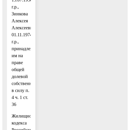
г.р.,
Зинкова
Алексея
Алексеевича,
01.11.1974
г.р.,
принадлежащий
им на
праве
общей
долевой
собственности,
в силу п.
4 ч. 1 ст.
36
Жилищного
кодекса
Российской