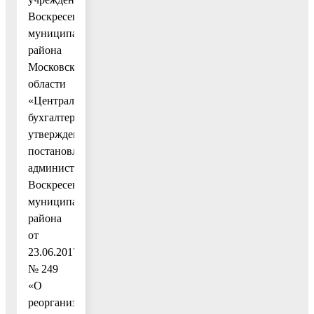
Воскресенского
муниципального
района
Московской
области
«Централизованная
бухгалтерия»,
утвержденный
постановлением
администрации
Воскресенского
муниципального
района
от
23.06.2017
№ 249
«О
реорганизации