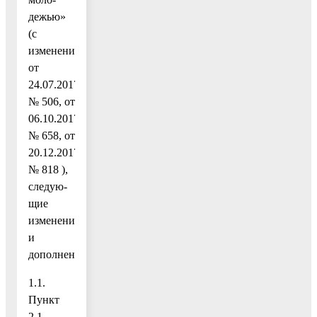
дежью»
(с
изменениями
от
24.07.2017
№ 506, от
06.10.2017
№ 658, от
20.12.2017
№ 818 ),
следую-
щие
изменения
и
дополнения:
1.1.
Пункт
2.1