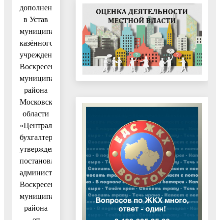
дополнений
в Устав
муниципального
казённого
учреждения
Воскресенского
муниципального
района
Московской
области
«Централизованная
бухгалтерия»,
утвержденный
постановлением
администрации
Воскресенского
муниципального
района
от