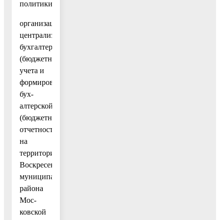
политики;
организация
централизованного
бухгалтерского
(бюджетного)
учета и
формирование
бух-
алтерской
(бюджетной)
отчетности
на
территории
Воскресенского
муниципального
района
Мос-
ковской