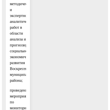
методических
и
экспертно-
аналитических
работ в
области
анализа и
прогнозирования
социально-
экономического
развития
Воскресенского
муниципального
района;
проведение
мероприятий
по
мониторингу