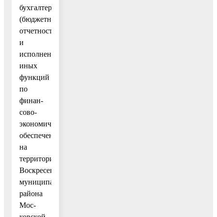
бухгалтерской
(бюджетной)
отчетности
и
исполнения
иных
функций
по
финан-
сово-
экономическому
обеспечению
на
территории
Воскресенского
муниципального
района
Мос-
ковской