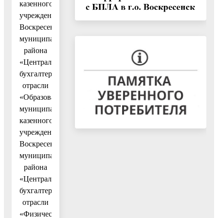
казенного
учреждения
Воскресенского
муниципального
района
«Централизованная
бухгалтерия
отрасли
«Образование»,
муниципального
казенного
учреждения
Воскресенского
муниципального
района
«Централизованная
бухгалтерия
отрасли
«Физическая