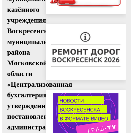
казённого
учреждения
Воскресенского
муниципального
района
Московской
области
«Централизованная
бухгалтерия»,
утвержденный
постановлением
администрации