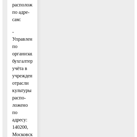
расположенные
по адре-
сам:
-
Управление
по
организации
бухгалтерского
учёта в
учреждениях
отрасли
культуры
распо-
ложено
по
адресу:
140200,
Московская