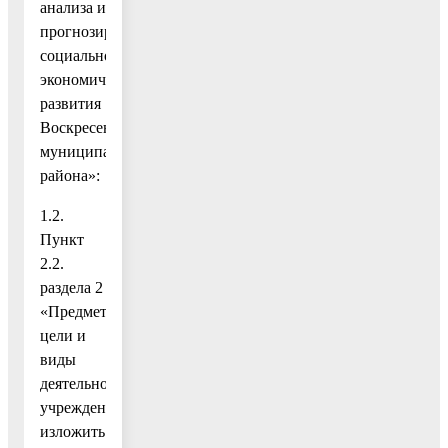
анализа и
прогнозирования
социально-
экономического
развития
Воскресенского
муниципального
района»:
1.2.
Пункт
2.2.
раздела 2
«Предмет,
цели и
виды
деятельности
учреждения»
изложить