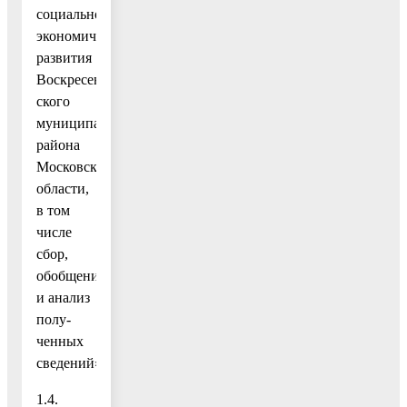
социально-
экономического
развития
Воскресен-
ского
муниципального
района
Московской
области,
в том
числе
сбор,
обобщение
и анализ
полу-
ченных
сведений»;
1.4.