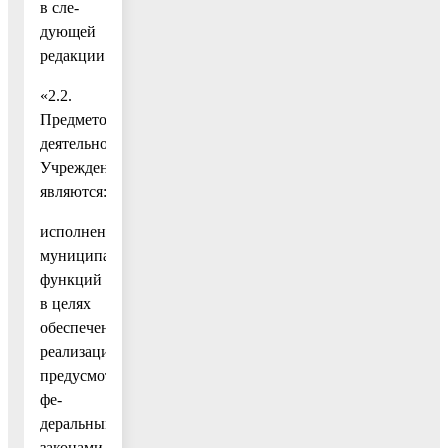
в сле-
дующей
редакции:
«2.2.
Предметом
деятельности
Учреждения
являются:
исполнение
муниципальных
функций
в целях
обеспечения
реализации
предусмотренных
фе-
деральными
законами,