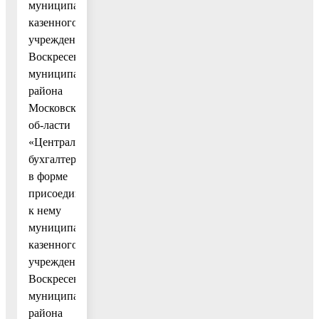
муниципального
казенного
учреждения
Воскресенского
муниципального
района
Московской
об-ласти
«Централизованная
бухгалтерия»
в форме
присоединения
к нему
муниципального
казенного
учреждения
Воскресенского
муниципального
района