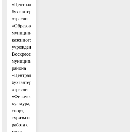
«Централизованная
бухгалтерия
отрасли
«Образование»,
муниципального
казенного
учреждения
Воскресенского
муниципального
района
«Централизованная
бухгалтерия
отрасли
«Физическая
культура,
спорт,
туризм и
работа с
моло-