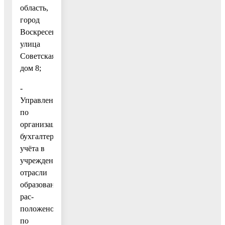
область,
город
Воскресенск,
улица
Советская,
дом 8;
-
Управление
по
организации
бухгалтерского
учёта в
учреждениях
отрасли
образование
рас-
положено
по