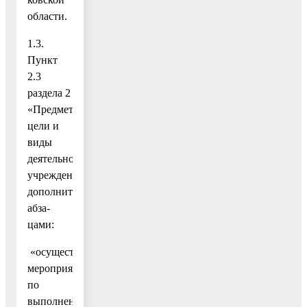
области.
1.3.
Пункт
2.3
раздела 2
«Предмет,
цели и
виды
деятельности
учреждения»
дополнить
абза-
цами:
«осуществление
мероприятий
по
выполнению