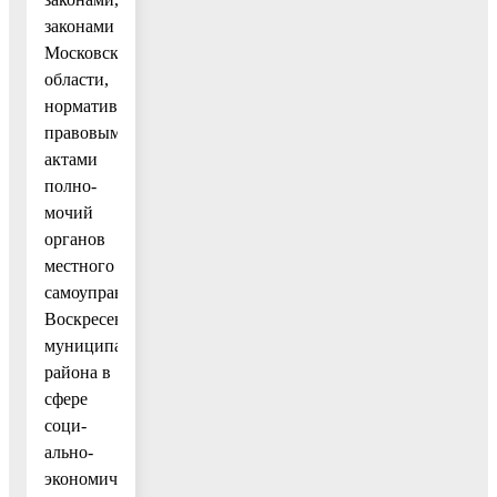
законами
Московской
области,
нормативными
правовыми
актами
полно-
мочий
органов
местного
самоуправления
Воскресенского
муниципального
района в
сфере
соци-
ально-
экономической