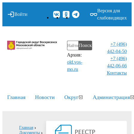
Версия для
Войти
слабовидящих
+7 (496)
Поиск
442-04-50
Архив:
+7 (496)
old.vos-
442-06-66
mo.ru
Контакты⁠
Главная
Новости
Округ
Администрация
Главная
Документы