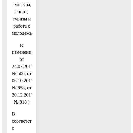
культура,
спорт,
туризм и
работа с
молодежью»
(с
изменениями
от
24.07.2017
№ 506, от
06.10.2017
№ 658, от
20.12.2017
№ 818 )
В
соответствии
с