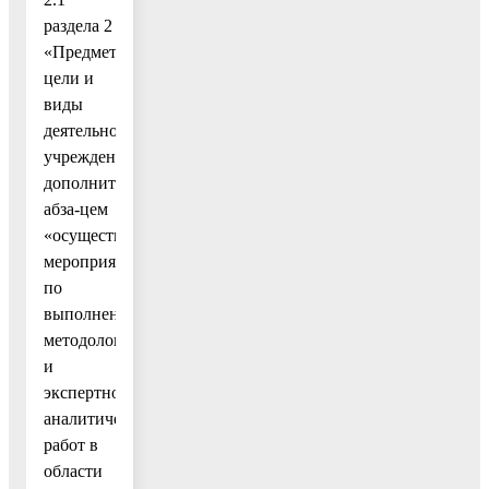
раздела 2
«Предмет,
цели и
виды
деятельности
учреждения»
дополнить
абза-цем
«осуществление
мероприятий
по
выполнению
методологических
и
экспертно-
аналитических
работ в
области