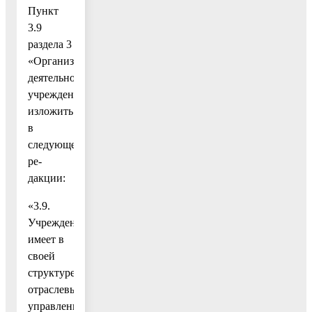
Пункт
3.9
раздела 3
«Организация
деятельности
учреждения»
изложить
в
следующей
ре-
дакции:
«3.9.
Учреждение
имеет в
своей
структуре
отраслевые
управления,