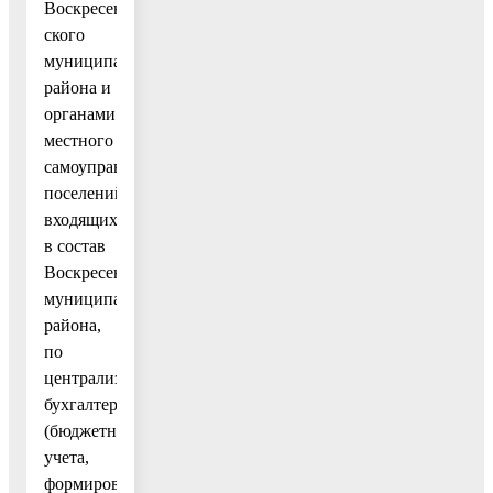
Воскресен-
ского
муниципального
района и
органами
местного
самоуправления
поселений,
входящих
в состав
Воскресенского
муниципального
района,
по
централизации
бухгалтерского
(бюджетного)
учета,
формированию