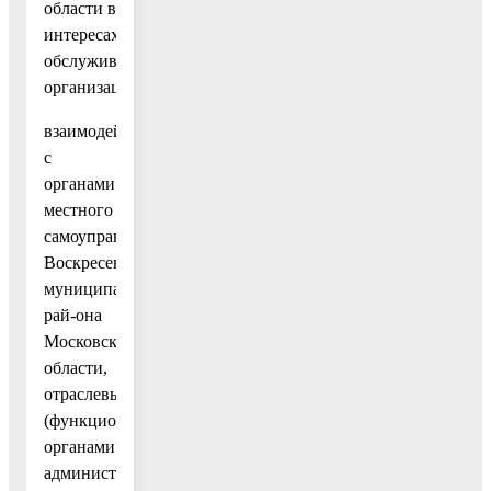
области в
интересах
обслуживаемых
организаций;
взаимодействие
с
органами
местного
самоуправления
Воскресенского
муниципального
рай-она
Московской
области,
отраслевыми
(функциональными)
органами
администрации