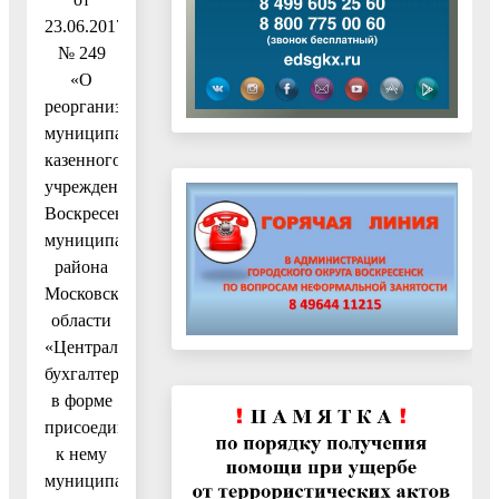
23.06.2017
№ 249
«О
реорганизации
муниципального
казенного
учреждения
Воскресенского
муниципального
района
Московской
области
«Централизованная
бухгалтерия»
в форме
присоединения
к нему
муниципального