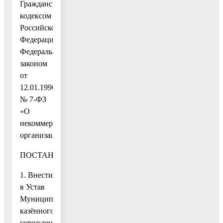
Гражданским
кодексом
Российской
Федерации,
Федеральным
законом
от
12.01.1996
№ 7-ФЗ
«О
некоммерческих
организациях»
ПОСТАНОВЛЯЮ:
1. Внести
в Устав
Муниципального
казённого
учреждения