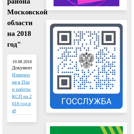
района
Московской
области
на 2018
год"
10.08.2018
Документ:
Изменен
ия в Пла
н работы
КСП на 2
018 год.p
df