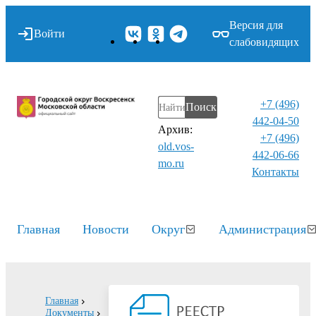
Версия для
Войти
слабовидящих
+7 (496)
Поиск
442-04-50
Архив:
+7 (496)
old.vos-
442-06-66
mo.ru
Контакты⁠
Главная
Новости
Округ
Администрация
Главная
Документы