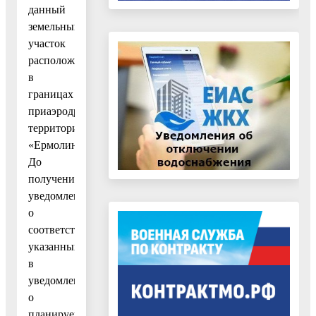
данный
земельный
участок
расположен
в
границах
приаэродромной
территории
«Ермолино».
До
получения
уведомления
о
соответствии
указанных
в
уведомлении
о
планируемом