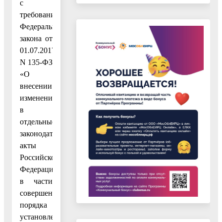
с
требованиями
Федерального
закона от
01.07.2017
N 135-ФЗ
«О
внесении
изменений
в
отдельные
законодательные
акты
Российской
Федерации
в части
совершенствования
порядка
установления