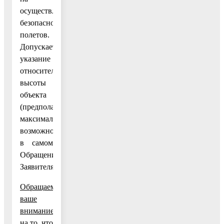
осуществление
безопасности
полетов.
Допускается
указание
относительной
высоты
объекта
(предполагаемой
максимально
возможной)
в самом
Обращении
Заявителя.
Обращаем
ваше
внимание
на то, что