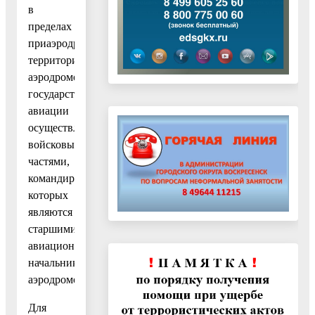
в
пределах
приаэродромных
территория
аэродромов
государственной
авиации
осуществляется
войсковыми
частями,
командиры
которых
являются
старшими
авиационными
начальниками
аэродромов.
Для