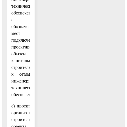
технического
обеспечения
с
обозначением
мест
подключения
проектируемого
объекта
капитального
строительства
к сетям
инженерно-
технического
обеспечения;
е) проект
организации
строительства
объекта