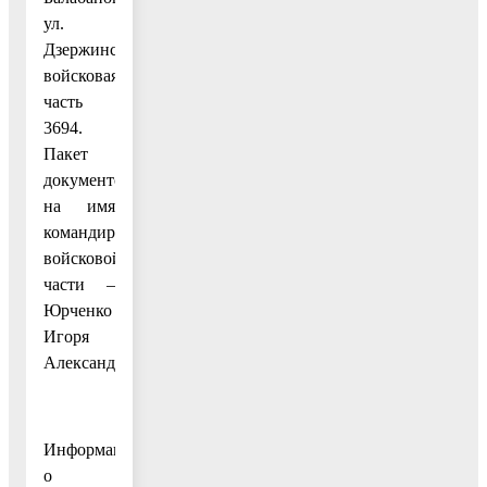
ул.
Дзержинского,
войсковая
часть
3694.
Пакет
документов
на имя
командира
войсковой
части –
Юрченко
Игоря
Александровича.
Информацию
о