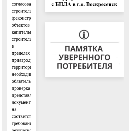
согласования
строительства
(реконструкции)
объектов
капитального
строительства
в
пределах
приаэродромной
территории
необходима
обязательная
проверка
представленной
документации
на
соответствие
требованиям
безопасности