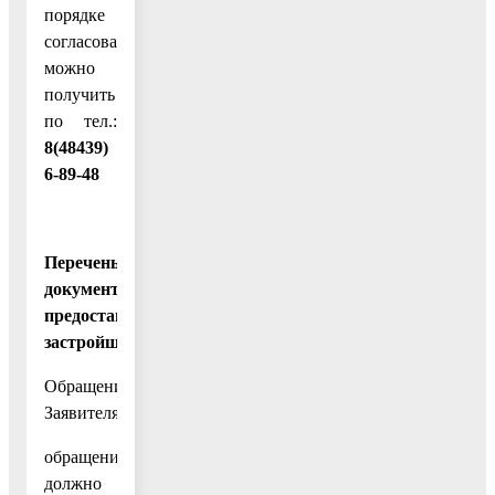
порядке
согласования
можно
получить
по тел.:
8(48439)
6-89-48
Перечень
документов,
предоставляемых
застройщиком:
Обращение
Заявителя:
обращение
должно