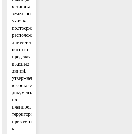
организации
земельного
участка,
подтверждающая
расположение
линейного
объекта в
пределах
красных
линий,
утвержденных
в составе
документации
по
планировке
территории
применительно
к