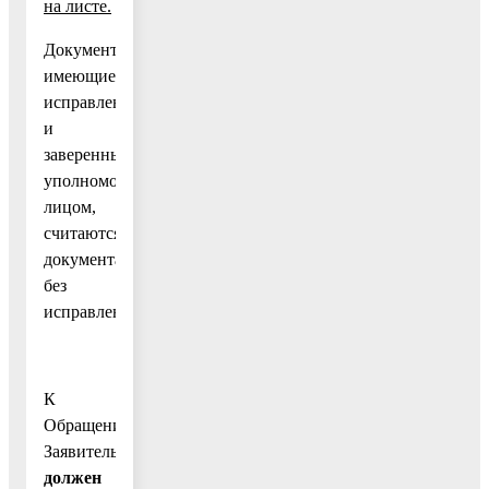
на листе.
Документы,
имеющие
исправления
и
заверенные
уполномоченным
лицом,
считаются
документами
без
исправлений.
К
Обращению
Заявитель
должен