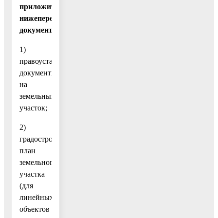
приложить
нижеперечисленные
документы:
1)
правоустанавливающие
документы
на
земельный
участок;
2)
градостроительный
план
земельного
участка
(для
линейных
объектов