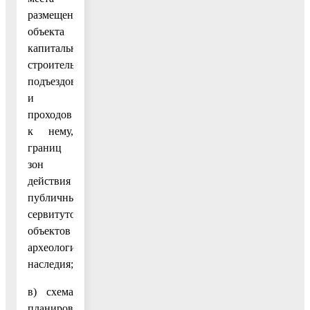
размещения
объекта
капитального
строительства,
подъездов
и
проходов
к нему,
границ
зон
действия
публичных
сервитутов,
объектов
археологического
наследия;
в) схема
планировочной