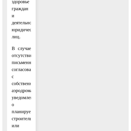
здоровье
граждан
и
деятельность
юридических
лиц.
В случае
отсутствия
письменного
согласования
с
собственником
аэродрома,
уведомление
о
планируемом
строительстве
или