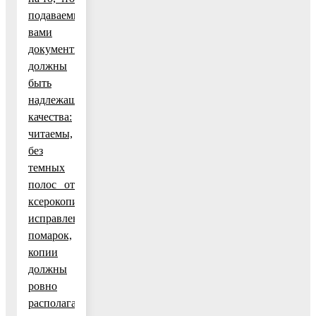
подаваемые
вами
документы
должны
быть
надлежащего
качества:
читаемы,
без
темных
полос от
ксерокопии,
исправлений,
помарок,
копии
должны
ровно
располагаться