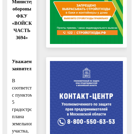
Министерством
обороны
ФКУ
«ВОЙСКОВАЯ
ЧАСТЬ
3694»
Уважаемый
заявитель!
В
соответствии
с пунктом
5
градостроительного
плана
земельного
участка,