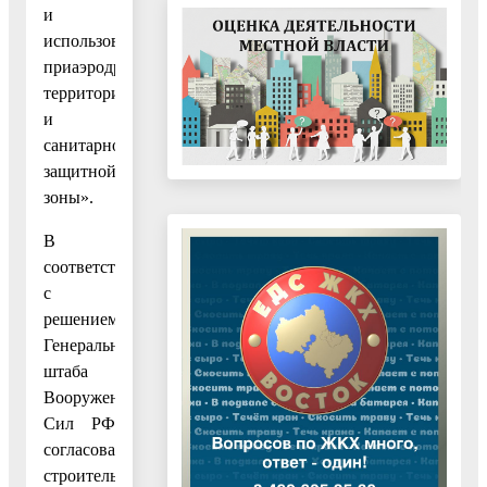
и
использования
приаэродромной
территории
и
санитарно-
защитной
зоны».
В
соответствии
с
решением
Генерального
штаба
Вооруженных
Сил РФ
согласования
строительства