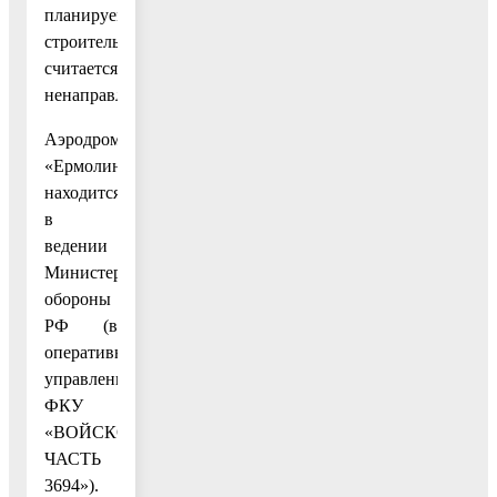
планируемом
строительстве
считается
ненаправленным.
Аэродром
«Ермолино»
находится
в
ведении
Министерства
обороны
РФ (в
оперативном
управлении
ФКУ
«ВОЙСКОВАЯ
ЧАСТЬ
3694»).