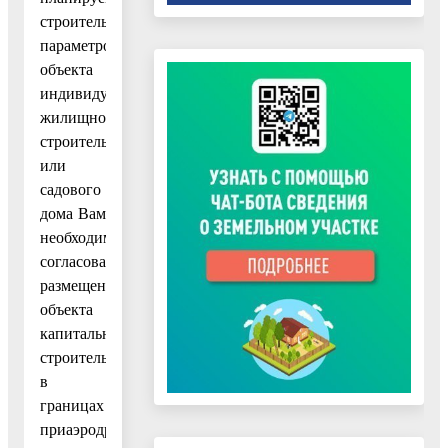
строительстве
параметров
объекта
индивидуального
жилищного
строительства
или
садового
дома Вам
необходимо
согласовать
размещение
объекта
капитального
строительства
в
границах
приаэродромной