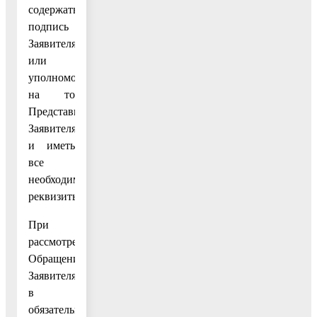
содержать
подпись
Заявителя
или
уполномоченного
на то
Представителя
Заявителя
и иметь
все
необходимые
реквизиты.
При
рассмотрении
Обращений
Заявителя
в
обязательном