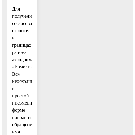
Для
получения
согласования
строительства
в
границах
района
аэродрома
«Ермолино»
Вам
необходимо
в
простой
письменной
форме
направить
обращение на
имя