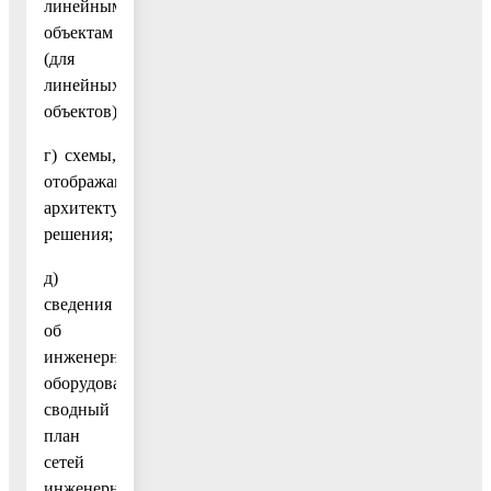
линейным
объектам
(для
линейных
объектов);
г) схемы,
отображающие
архитектурные
решения;
д)
сведения
об
инженерном
оборудовании,
сводный
план
сетей
инженерно-