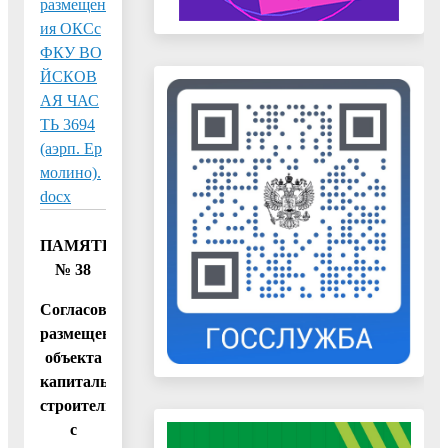
размещен
ия ОКСс
ФКУ ВО
ЙСКОВ
АЯ ЧАС
ТЬ 3694
(аэрп. Ер
молино).
docx
ПАМЯТКА
№ 38
Согласование
размещения
объекта
капитального
строительства
с