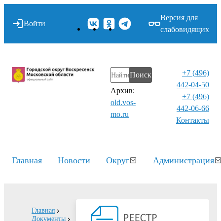
Версия для
Войти
слабовидящих
+7 (496)
Поиск
442-04-50
Архив:
+7 (496)
old.vos-
442-06-66
mo.ru
Контакты⁠
Главная
Новости
Округ
Администрация
Главная
Документы