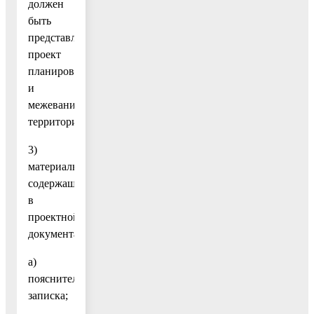
должен
быть
представлен
проект
планировки
и
межевания
территории);
3)
материалы,
содержащиеся
в
проектной
документации:
а)
пояснительная
записка;