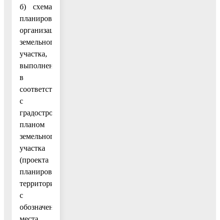
б) схема
планировочной
организации
земельного
участка,
выполненная
в
соответствии
с
градостроительным
планом
земельного
участка
(проекта
планировки
территории),
с
обозначением
места