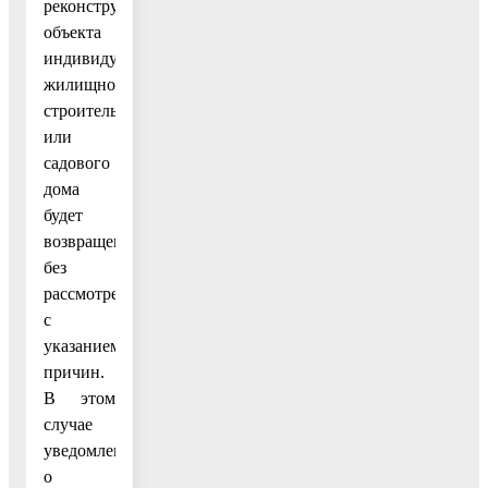
реконструкции
объекта
индивидуального
жилищного
строительства
или
садового
дома
будет
возвращено
без
рассмотрения
с
указанием
причин.
В этом
случае
уведомление
о