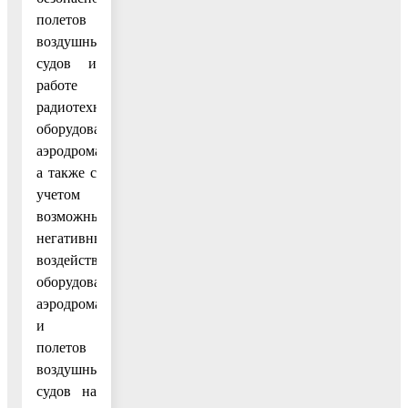
полетов
воздушных
судов и
работе
радиотехнического
оборудования
аэродрома,
а также с
учетом
возможных
негативных
воздействий
оборудования
аэродрома
и
полетов
воздушных
судов на