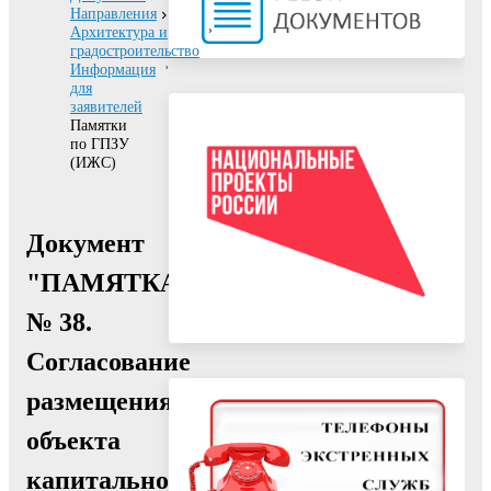
Направления
Архитектура и
градостроительство
Информация
для
заявителей
Памятки
по ГПЗУ
(ИЖС)
Документ
"ПАМЯТКА
№ 38.
Согласование
размещения
объекта
капитального