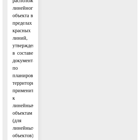
расположение
линейного
объекта в
пределах
красных
линий,
утвержденных
в составе
документации
по
планировке
территории
применительно
к
линейным
объектам
(для
линейных
объектов);