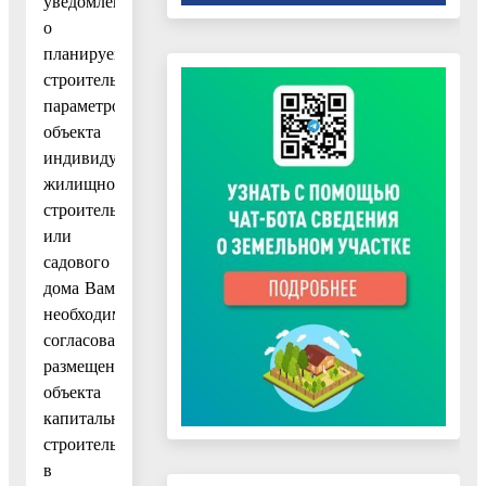
уведомлении
о
планируемом
строительстве
параметров
объекта
индивидуального
жилищного
строительства
или
садового
дома Вам
необходимо
согласовать
размещение
объекта
капитального
строительства
в