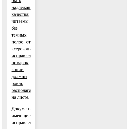
быть
надлежащего
качества:
читаемы,
без
темных
полос от
ксерокопии,
исправлений,
помарок,
копии
должны
ровно
располагаться
на листе.
Документы,
имеющие
исправления