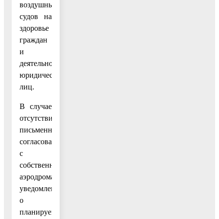
воздушных
судов на
здоровье
граждан
и
деятельность
юридических
лиц.
В случае
отсутствия
письменного
согласования
с
собственником
аэродрома,
уведомление
о
планируемом