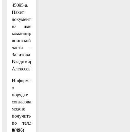
45095-а.
Пакет
документов
на имя
командира
воинской
части –
Залитова
Владимира
Алексеевича.
Информацию
о
порядке
согласования
можно
получить
по тел.:
8(496)