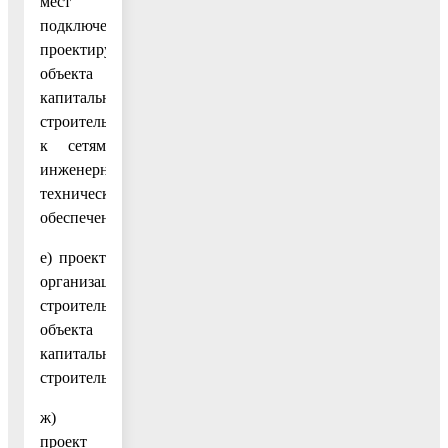
мест
подключения
проектируемого
объекта
капитального
строительства
к сетям
инженерно-
технического
обеспечения;
е) проект
организации
строительства
объекта
капитального
строительства;
ж)
проект