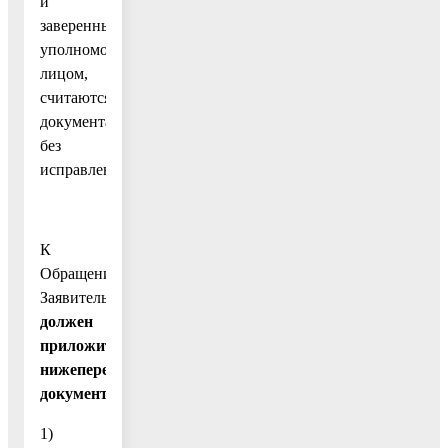
и
заверенные
уполномоченным
лицом,
считаются
документами
без
исправлений.
К
Обращению
Заявитель
должен
приложить
нижеперечисленные
документы:
1)