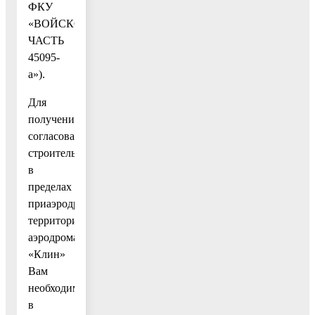
ФКУ
«ВОЙСКОВАЯ
ЧАСТЬ
45095-
а»).
Для
получения
согласования
строительства
в
пределах
приаэродромной
территории
аэродрома
«Клин»
Вам
необходимо
в