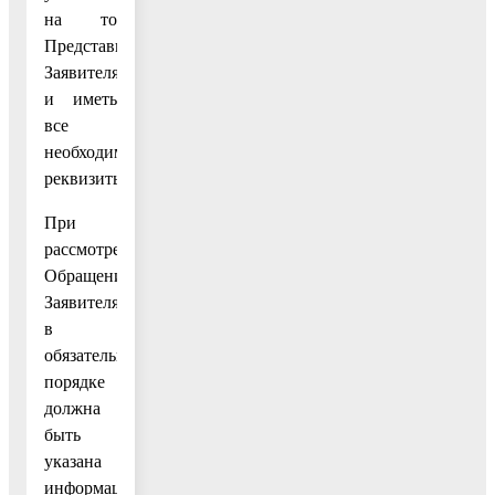
на то
Представителя
Заявителя
и иметь
все
необходимые
реквизиты.
При
рассмотрении
Обращений
Заявителя
в
обязательном
порядке
должна
быть
указана
информация