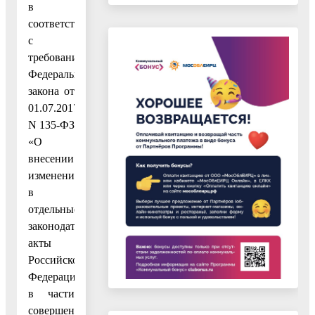
в
соответствии
с
требованиями
Федерального
закона от
01.07.2017
N 135-ФЗ
«О
внесении
изменений
в
отдельные
законодательные
акты
Российской
Федерации
в части
совершенствования