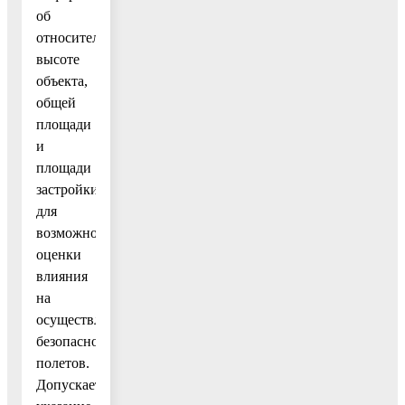
об
относительной
высоте
объекта,
общей
площади
и
площади
застройки
для
возможности
оценки
влияния
на
осуществление
безопасности
полетов.
Допускается