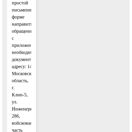
простой
письменной
форме
направить
обращение
с
приложением
необходимых
документов по
адресу: 141605,
Московская
область,
г.
Клин-5,
ул.
Инженерная
286,
войсковая
часть