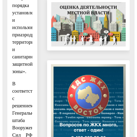
порядка
установления
и
использования
приаэродромной
территории
и
санитарно-
защитной
зоны».
В
соответствии
с
решением
Генерального
штаба
Вооруженных
Сил РФ