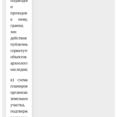
подъездов
и
проходов
к нему,
границ
зон
действия
публичных
сервитутов,
объектов
археологического
наследия;
в) схема
планировочной
организации
земельного
участка,
подтверждающая