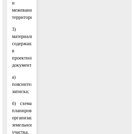
и
межевания
территории);
3)
материалы,
содержащиеся
в
проектной
документации:
а)
пояснительная
записка;
б) схема
планировочной
организации
земельного
участка,