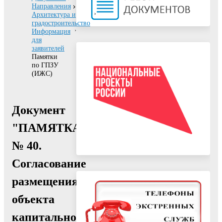
Направления
Архитектура и
градостроительство
Информация
для
заявителей
Памятки
по ГПЗУ
(ИЖС)
Документ
"ПАМЯТКА
№ 40.
Согласование
размещения
объекта
капитального