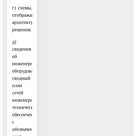
г) схемы,
отображающие
архитектурные
решения;
д)
сведения
об
инженерном
оборудовании,
сводный
план
сетей
инженерно-
технического
обеспечения
с
обозначением