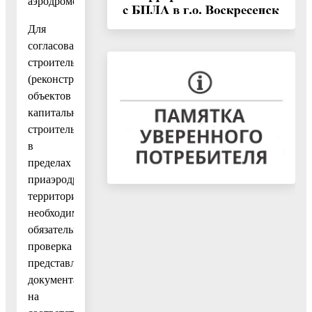
аэродромов.
Для
согласования
строительства
(реконструкции)
объектов
капитального
строительства
в
пределах
приаэродромной
территории
необходима
обязательная
проверка
представленной
документации
на