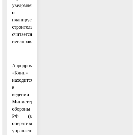
уведомление
о
планируемом
строительстве
считается
ненаправленным.
Аэродром
«Клин»
находится
в
ведении
Министерства
обороны
РФ (в
оперативном
управлении