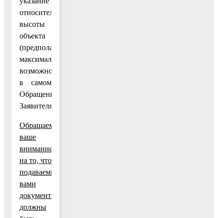
указание
относительной
высоты
объекта
(предполагаемой
максимально
возможной)
в самом
Обращении
Заявителя.
Обращаем
ваше
внимание
на то, что
подаваемые
вами
документы
должны