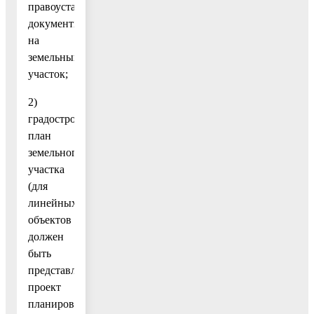
правоустанавливающие
документы
на
земельный
участок;
2)
градостроительный
план
земельного
участка
(для
линейных
объектов
должен
быть
представлен
проект
планировки