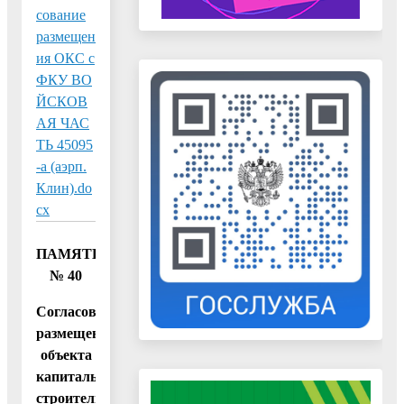
сование
размещен
ия ОКС с
ФКУ ВО
ЙСКОВ
АЯ ЧАС
ТЬ 45095
-а (аэрп.
Клин).do
cx
ПАМЯТКА
№ 40
Согласование
размещения
объекта
капитального
строительства