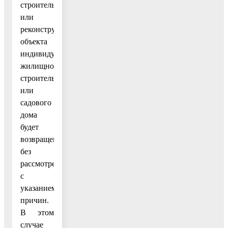
строительстве
или
реконструкции
объекта
индивидуального
жилищного
строительства
или
садового
дома
будет
возвращено
без
рассмотрения
с
указанием
причин.
В этом
случае