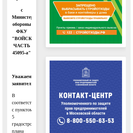
с
Министерством
обороны
ФКУ
"ВОЙСКОВАЯ
ЧАСТЬ
45095-а"
Уважаемый
заявитель!
В
соответствии
с пунктом
5
градостроительного
плана