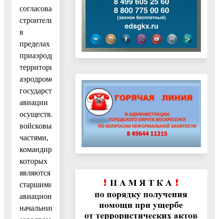
согласования
строительства
в
пределах
приаэродромных
территория
аэродромов
государственной
авиации
осуществляется
войсковыми
частями,
командиры
которых
являются
старшими
авиационными
начальниками