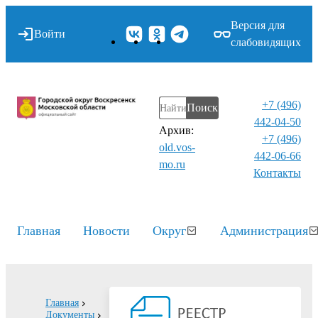
Версия для
Войти
слабовидящих
+7 (496)
Поиск
442-04-50
Архив:
+7 (496)
old.vos-
442-06-66
mo.ru
Контакты⁠
Главная
Новости
Округ
Администрация
Главная
Документы