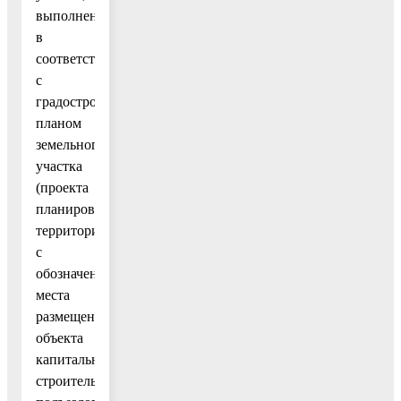
выполненная
в
соответствии
с
градостроительным
планом
земельного
участка
(проекта
планировки
территории),
с
обозначением
места
размещения
объекта
капитального
строительства,