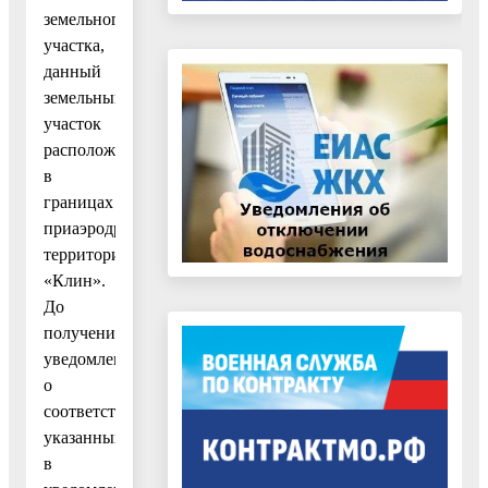
земельного
участка,
данный
земельный
участок
расположен
в
границах
приаэродромной
территории
«Клин».
До
получения
уведомления
о
соответствии
указанных
в