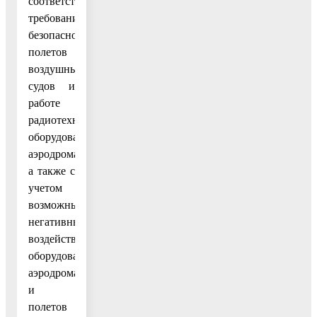
соответствие
требованиям
безопасности
полетов
воздушных
судов и
работе
радиотехнического
оборудования
аэродрома,
а также с
учетом
возможных
негативных
воздействий
оборудования
аэродрома
и
полетов